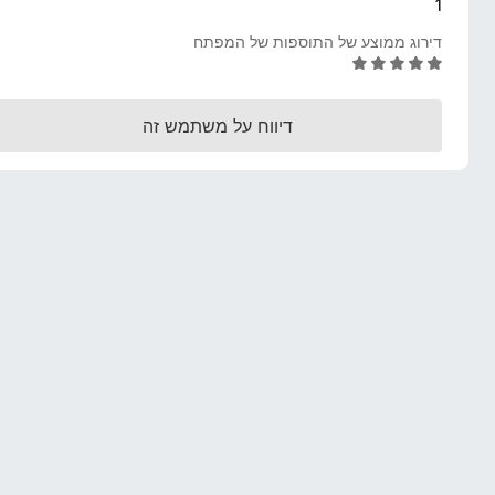
1
o
דירוג ממוצע של התוספות של המפתח
x
ד
י
ר
דיווח על משתמש זה
ו
ג
5
מ
ת
ו
ך
5