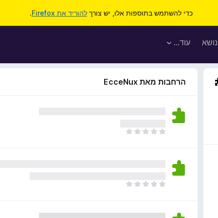
כדי להשתמש בתוספות אלו, יש צורך
להוריד את Firefox
.
נושא
עוד…
הרחבות מאת EcceNux
א
י
ן
ד
י
ר
א
ו
י
ג
ן
י
ד