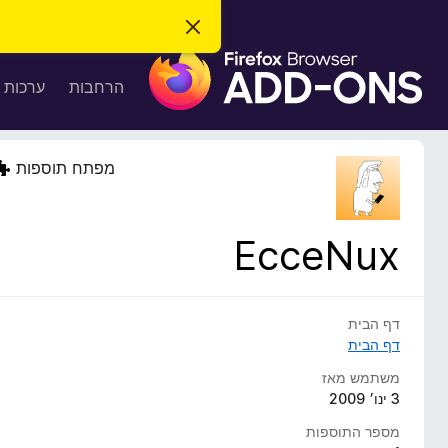
ס
ג
ת
י
ר
ו
הרחבות
ערכות 
ת
ס
ה
ו
פ
ד
ו
ע
מפתח תוספות
ה
ת
ז
ל
ו
ד
EcceNux
פ
ד
פ
ן
דף הבית
F
דף הבית
i
משתמש מאז
r
3 ינו׳ 2009
e
מספר התוספות
f