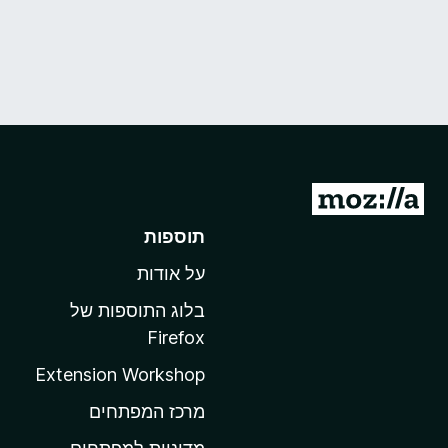
מ
ע
תוספות
ב
על אודות
ר
ל
בלוג התוספות של
ד
Firefox
ף
Extension Workshop
ה
ב
מרכז המפתחים
י