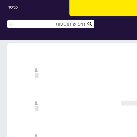
כניסה
ח
ח
י
י
פ
פ
ו
ו
ש
ש