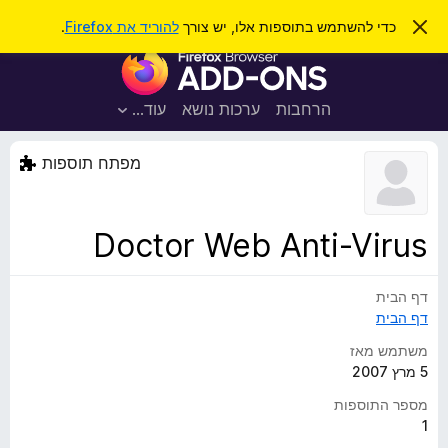
ח
כניסה
ס
כדי להשתמש בתוספות אלו, יש צורך
להוריד את Firefox
.
ג
י
ת
י
פ
ר
ו
ת
ו
ס
ה
הרחבות
ערכות נושא
עוד…
ש
ו
פ
ד
ו
ע
מפתח תוספות
ה
ת
ז
ל
ו
ד
Doctor Web Anti-Virus
פ
ד
דף הבית
פ
דף הבית
ן
F
משתמש מאז
i
5 מרץ 2007
r
מספר התוספות
e
1
f