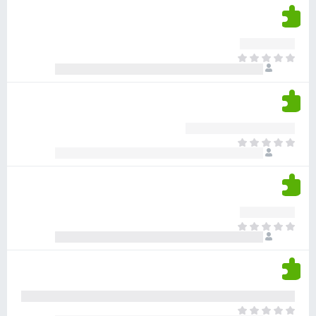
י
ן
י
ן
ד
ם
י
ע
ר
ד
א
ו
י
י
ג
י
ן
י
ן
ד
ם
י
ע
ר
ד
א
ו
י
י
ג
י
ן
י
ן
ד
ם
י
ע
ר
ד
א
ו
י
י
ג
י
ן
י
ן
ד
ם
י
ע
ר
ד
א