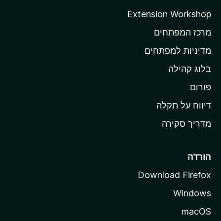
ה
Extension Workshop
ב
מרכז המפתחים
י
ת
מדיניות למפתחים
ש
בלוג קהילה
ל
M
פורום
o
דיווח על תקלה
z
מדריך סקירה
i
l
l
הורדה
a
Download Firefox
Windows
macOS