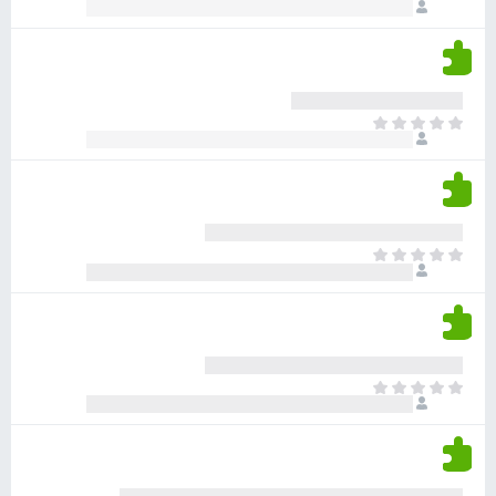
ו
י
י
ג
י
ן
י
ן
ד
ם
י
ע
ר
ד
א
ו
י
י
ג
י
ן
י
ן
ד
ם
י
ע
ר
ד
א
ו
י
י
ג
י
ן
י
ן
ד
ם
י
ע
ר
ד
א
ו
י
י
ג
י
ן
י
ן
ד
ם
י
ע