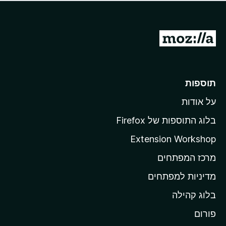
ד
ם
י
ע
ר
ד
ו
מ
י
ג
י
ע
י
ן
ב
ם
ע
ר
תוספות
ד
ל
י
על אודות
ד
י
ף
ן
בלוג התוספות של Firefox
ה
Extension Workshop
ב
מרכז המפתחים
י
ת
מדיניות למפתחים
ש
בלוג קהילה
ל
M
פורום