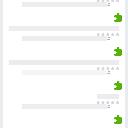
א
ו
י
י
ג
י
ן
י
ן
ד
ם
י
ע
ר
ד
א
ו
י
י
ג
י
ן
י
ן
ד
ם
י
ע
ר
ד
א
ו
י
י
ג
י
ן
י
ן
ד
ם
י
ע
ר
ד
א
ו
י
י
ג
י
ן
י
ן
ד
ם
י