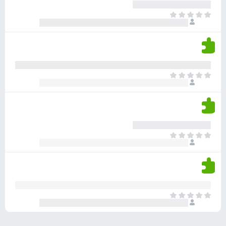
ע
ר
ד
א
ו
י
י
ג
י
ן
י
ן
ד
ם
י
ע
ר
ד
א
ו
י
י
ג
י
ן
י
ן
ד
ם
י
ע
ר
ד
א
ו
י
י
ג
י
ן
י
ן
ד
ם
י
ע
ר
ד
א
ו
י
י
ג
י
ן
י
ן