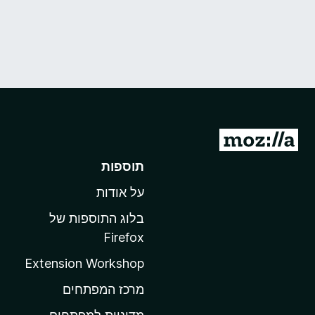
מ
ע
תוספות
ב
על אודות
ר
ל
בלוג התוספות של
ד
Firefox
ף
Extension Workshop
ה
ב
מרכז המפתחים
י