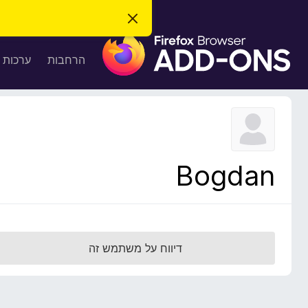
ס
ג
ת
י
ר
ו
הרחבות
ערכות 
ת
ס
ה
ו
פ
ד
ו
ע
ה
ת
ז
ל
ו
ד
Bogdan
פ
ד
פ
ן
F
דיווח על משתמש זה
i
r
e
f