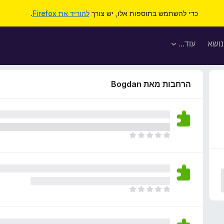
כדי להשתמש בתוספות אלו, יש צורך
להוריד את Firefox
.
נושא
עוד…
הרחבות מאת Bogdan
א
י
ן
ד
י
ר
א
ו
י
ג
ן
י
ד