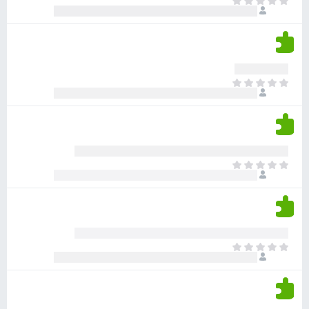
א
ו
י
י
ג
י
ן
י
ן
ד
ם
י
ע
ר
ד
א
ו
י
י
ג
י
ן
י
ן
ד
ם
י
ע
ר
ד
א
ו
י
י
ג
י
ן
י
ן
ד
ם
י
ע
ר
ד
א
ו
י
י
ג
י
ן
י
ן
ד
ם
י