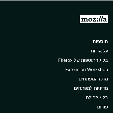
ד
ם
י
ע
ר
ד
ו
מ
י
ג
י
ע
י
ן
ב
ם
ע
ר
תוספות
ד
ל
י
על אודות
ד
י
ף
ן
בלוג התוספות של Firefox
ה
Extension Workshop
ב
מרכז המפתחים
י
ת
מדיניות למפתחים
ש
בלוג קהילה
ל
M
פורום