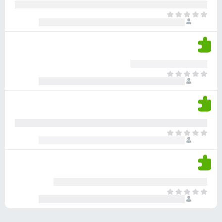
ע
ר
ד
א
ו
י
י
ג
י
ן
י
ן
ד
ם
י
ע
ר
ד
א
ו
י
י
ג
י
ן
י
ן
ד
ם
י
ע
ר
ד
א
ו
י
י
ג
י
ן
י
ן
ד
ם
י
ע
ר
ד
א
ו
י
י
ג
י
ן
י
ן