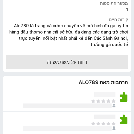
מספר התוספות
o
1
x
קורות חיים
Alo789 là trang cá cược chuyên về mô hình đá gà uy tín
hàng đầu thomo nhà cái sở hữu đa dạng các dạng trò chơi
trực tuyến, nổi bật nhất phải kể đến Các Sảnh Gà nòi,
trường gà quốc tế.
דיווח על משתמש זה
הרחבות מאת ALO789
א
י
ן
ד
א
י
י
ר