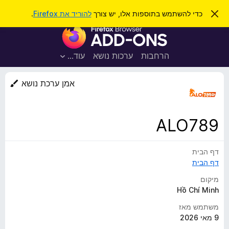
ח
כניסה
ס
כדי להשתמש בתוספות אלו, יש צורך
להוריד את Firefox
.
ג
י
ת
י
פ
ר
ו
ת
ו
ס
ה
הרחבות
ערכות נושא
עוד…
ש
ו
פ
ד
ו
ע
אמן ערכת נושא
ה
ת
ז
ל
ו
ד
ALO789
פ
ד
דף הבית
פ
דף הבית
ן
F
מיקום
i
Hồ Chí Minh
r
משתמש מאז
e
9 מאי 2026
f