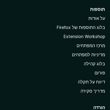
ם
ע
ר
תוספות
ד
ל
י
על אודות
ד
י
ף
ן
בלוג התוספות של Firefox
ה
Extension Workshop
ב
מרכז המפתחים
י
ת
מדיניות למפתחים
ש
בלוג קהילה
ל
M
פורום
o
דיווח על תקלה
z
מדריך סקירה
i
l
l
הורדה