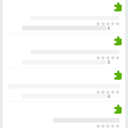
ן
י
ד
ם
י
ע
ר
ד
א
ו
י
י
ג
י
ן
י
ן
ד
ם
י
ע
ר
ד
א
ו
י
י
ג
י
ן
י
ן
ד
ם
י
ע
ר
ד
א
ו
י
י
ג
י
ן
י
ן
ד
ם
י
ע
ר
ד
א