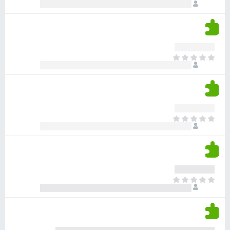
ו
י
י
ג
י
ן
י
ן
ד
ם
י
ע
ר
ד
א
ו
י
י
ג
י
ן
י
ן
ד
ם
י
ע
ר
ד
א
ו
י
י
ג
י
ן
י
ן
ד
ם
י
ע
ר
ד
א
ו
י
י
ג
י
ן
י
ן
ד
ם
י
ע