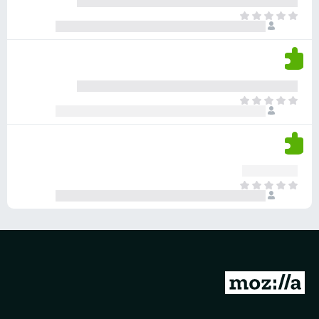
ר
ד
א
ו
י
י
ג
י
ן
י
ן
ד
ם
י
ע
ר
ד
א
ו
י
י
ג
י
ן
י
ן
ד
ם
י
ע
ר
ד
א
ו
י
י
ג
י
ן
י
ן
ד
ם
י
ע
ר
ד
ו
מ
י
ג
י
ע
י
ן
ב