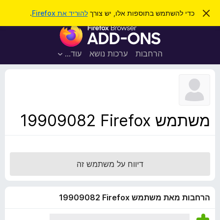
ח
כניסה
ס
כדי להשתמש בתוספות אלו, יש צורך
להוריד את Firefox
.
ג
י
ת
י
פ
ר
ו
ת
ו
ס
ה
הרחבות
ערכות נושא
עוד…
ש
ו
פ
ד
ו
ע
ה
ת
ז
ל
ו
ד
משתמש Firefox‏ 19909082
פ
ד
פ
ן
דיווח על משתמש זה
F
i
r
הרחבות מאת משתמש Firefox‏ 19909082
e
f