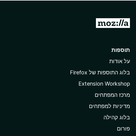
ד
ם
י
ע
ר
ד
ו
מ
י
ג
י
ע
י
ן
ב
ם
ע
ר
תוספות
ד
ל
י
על אודות
ד
י
ף
ן
בלוג התוספות של Firefox
ה
Extension Workshop
ב
מרכז המפתחים
י
ת
מדיניות למפתחים
ש
בלוג קהילה
ל
M
פורום