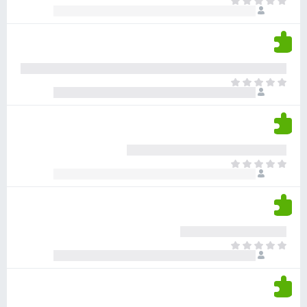
א
ו
י
י
ג
י
ן
י
ן
ד
ם
י
ע
ר
ד
א
ו
י
י
ג
י
ן
י
ן
ד
ם
י
ע
ר
ד
א
ו
י
י
ג
י
ן
י
ן
ד
ם
י
ע
ר
ד
א
ו
י
י
ג
י
ן
י
ן
ד
ם
י