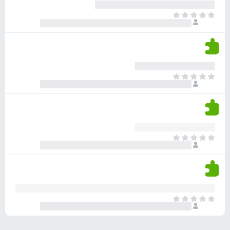
ע
ר
ד
א
ו
י
י
ג
י
ן
י
ן
ד
ם
י
ע
ר
ד
א
ו
י
י
ג
י
ן
י
ן
ד
ם
י
ע
ר
ד
א
ו
י
י
ג
י
ן
י
ן
ד
ם
י
ע
ר
ד
א
ו
י
י
ג
י
ן
י
ן