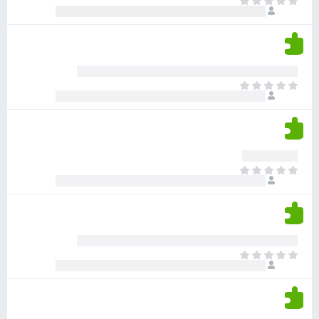
א
ו
י
י
ג
י
ן
י
ן
ד
ם
י
ע
ר
ד
א
ו
י
י
ג
י
ן
י
ן
ד
ם
י
ע
ר
ד
א
ו
י
י
ג
י
ן
י
ן
ד
ם
י
ע
ר
ד
א
ו
י
י
ג
י
ן
י
ן
ד
ם
י