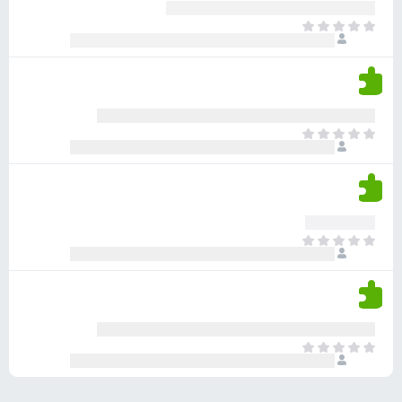
ע
ר
ד
א
ו
י
י
ג
י
ן
י
ן
ד
ם
י
ע
ר
ד
א
ו
י
י
ג
י
ן
י
ן
ד
ם
י
ע
ר
ד
א
ו
י
י
ג
י
ן
י
ן
ד
ם
י
ע
ר
ד
א
ו
י
י
ג
י
ן
י
ן