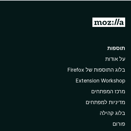
ד
ם
י
ע
ר
ד
ו
מ
י
ג
י
ע
י
ן
ב
ם
ע
ר
תוספות
ד
ל
י
על אודות
ד
י
ף
ן
בלוג התוספות של Firefox
ה
Extension Workshop
ב
מרכז המפתחים
י
ת
מדיניות למפתחים
ש
בלוג קהילה
ל
M
פורום