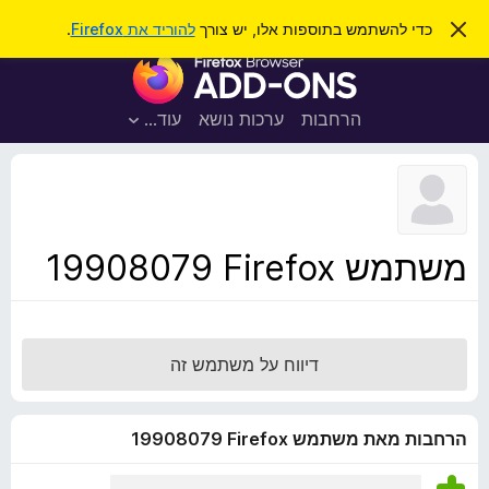
ח
כניסה
ס
כדי להשתמש בתוספות אלו, יש צורך
להוריד את Firefox
.
ג
י
ת
י
פ
ר
ו
ת
ו
ס
ה
הרחבות
ערכות נושא
עוד…
ש
ו
פ
ד
ו
ע
ה
ת
ז
ל
ו
ד
משתמש Firefox‏ 19908079
פ
ד
פ
ן
דיווח על משתמש זה
F
i
r
הרחבות מאת משתמש Firefox‏ 19908079
e
f