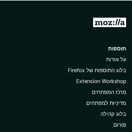
ד
ם
י
ע
ר
ד
ו
מ
י
ג
י
ע
י
ן
ב
ם
ע
ר
תוספות
ד
ל
י
על אודות
ד
י
ף
ן
בלוג התוספות של Firefox
ה
Extension Workshop
ב
מרכז המפתחים
י
ת
מדיניות למפתחים
ש
בלוג קהילה
ל
M
פורום