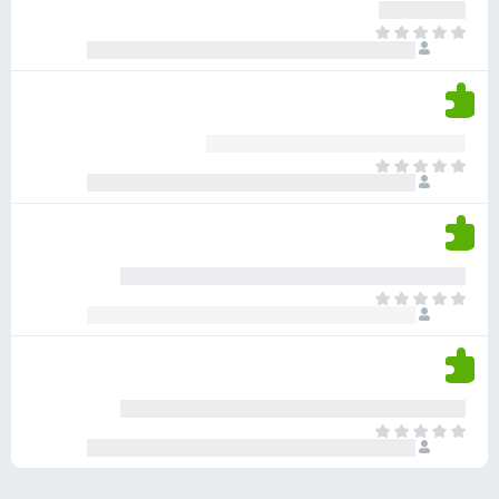
ע
ר
ד
א
ו
י
י
ג
י
ן
י
ן
ד
ם
י
ע
ר
ד
א
ו
י
י
ג
י
ן
י
ן
ד
ם
י
ע
ר
ד
א
ו
י
י
ג
י
ן
י
ן
ד
ם
י
ע
ר
ד
א
ו
י
י
ג
י
ן
י
ן