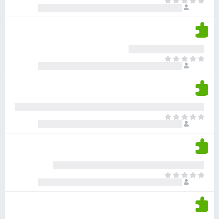
א
ו
י
י
ג
י
ן
י
ן
ד
ם
י
ע
ר
ד
א
ו
י
י
ג
י
ן
י
ן
ד
ם
י
ע
ר
ד
א
ו
י
י
ג
י
ן
י
ן
ד
ם
י
ע
ר
ד
א
ו
י
י
ג
י
ן
י
ן
ד
ם
י