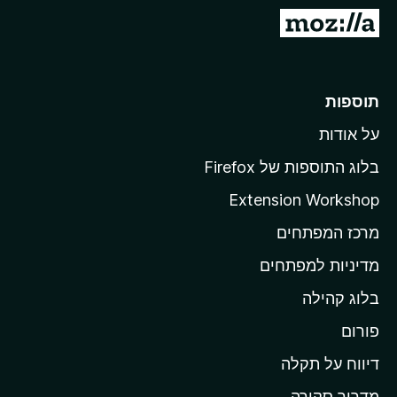
o
מ
x
ע
ב
ר
תוספות
ל
על אודות
ד
ף
בלוג התוספות של Firefox
ה
Extension Workshop
ב
מרכז המפתחים
י
ת
מדיניות למפתחים
ש
בלוג קהילה
ל
M
פורום
o
דיווח על תקלה
z
מדריך סקירה