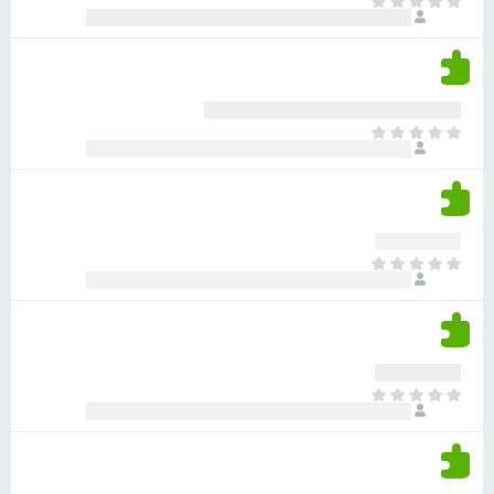
א
ו
י
י
ג
י
ן
י
ן
ד
ם
י
ע
ר
ד
א
ו
י
י
ג
י
ן
י
ן
ד
ם
י
ע
ר
ד
א
ו
י
י
ג
י
ן
י
ן
ד
ם
י
ע
ר
ד
א
ו
י
י
ג
י
ן
י
ן
ד
ם
י