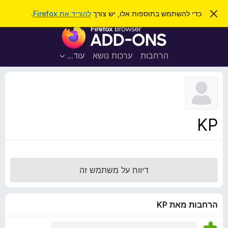
ח
כניסה
ס
כדי להשתמש בתוספות אלו, יש צורך
להוריד את Firefox
.
ג
י
ת
י
פ
ר
ו
ת
ו
ס
ה
הרחבות
ערכות נושא
עוד…
ש
ו
פ
ד
ו
ע
ה
ת
ז
ל
ו
ד
KP
פ
ד
פ
ן
דיווח על משתמש זה
F
i
r
הרחבות מאת KP
e
f