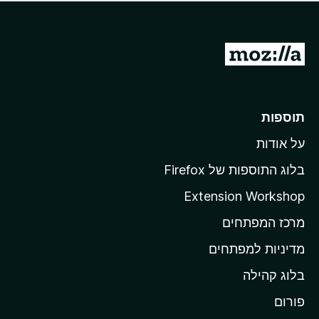
ד
ם
י
ע
ר
ד
ו
מ
י
ג
י
ע
י
ן
ב
ם
ע
ר
תוספות
ד
ל
י
על אודות
ד
י
ף
ן
בלוג התוספות של Firefox
ה
Extension Workshop
ב
מרכז המפתחים
י
ת
מדיניות למפתחים
ש
בלוג קהילה
ל
M
פורום