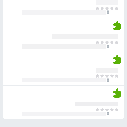
ע
ר
ד
א
ו
י
י
ג
י
ן
י
ן
ד
ם
י
ע
ר
ד
א
ו
י
י
ג
י
ן
י
ן
ד
ם
י
ע
ר
ד
א
ו
י
י
ג
י
ן
י
ן
ד
ם
י
ע
ר
ד
א
ו
י
י
ג
י
ן
י
ן