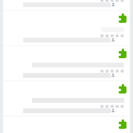
א
ו
י
י
ג
י
ן
י
ן
ד
ם
י
ע
ר
ד
א
ו
י
י
ג
י
ן
י
ן
ד
ם
י
ע
ר
ד
א
ו
י
י
ג
י
ן
י
ן
ד
ם
י
ע
ר
ד
א
ו
י
י
ג
י
ן
י
ן
ד
ם
י