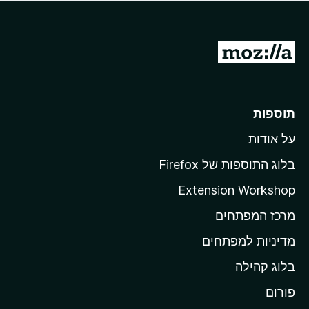
ד
ם
י
ע
ר
ד
ו
מ
י
ג
י
ע
י
ן
ב
ם
ע
ר
תוספות
ד
ל
י
על אודות
ד
י
ף
ן
בלוג התוספות של Firefox
ה
Extension Workshop
ב
מרכז המפתחים
י
ת
מדיניות למפתחים
ש
בלוג קהילה
ל
M
פורום