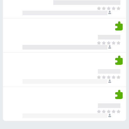
ע
ר
ד
א
ו
י
י
ג
י
ן
י
ן
ד
ם
י
ע
ר
ד
א
ו
י
י
ג
י
ן
י
ן
ד
ם
י
ע
ר
ד
א
ו
י
י
ג
י
ן
י
ן
ד
ם
י
ע
ר
ד
א
ו
י
י
ג
י
ן
י
ן