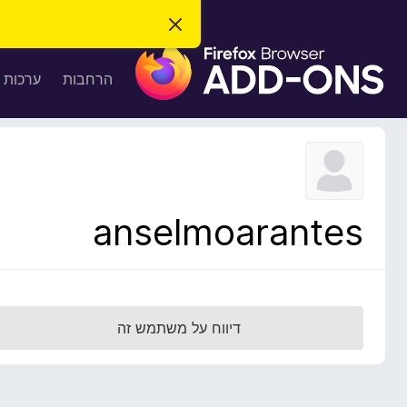
ס
ג
ת
י
ר
ו
הרחבות
ערכות 
ת
ס
ה
ו
פ
ד
ו
ע
ה
ת
ז
ל
ו
ד
anselmoarantes
פ
ד
פ
ן
F
דיווח על משתמש זה
i
r
e
f