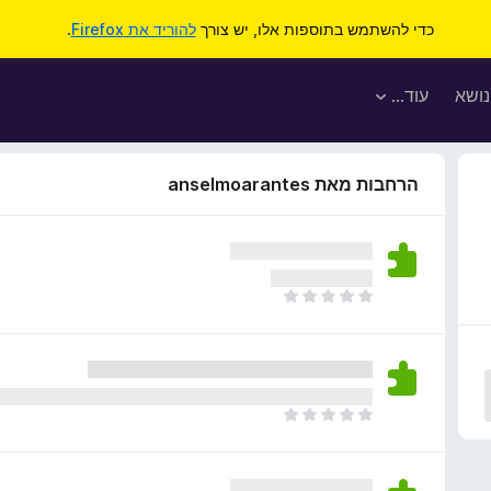
כדי להשתמש בתוספות אלו, יש צורך
להוריד את Firefox
.
נושא
עוד…
הרחבות מאת anselmoarantes
א
י
ן
ד
י
ר
א
ו
י
ג
ן
י
ד