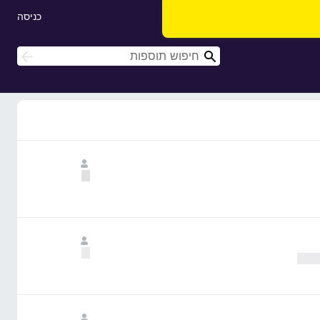
כניסה
ח
ח
י
י
פ
פ
ו
ו
ש
ש