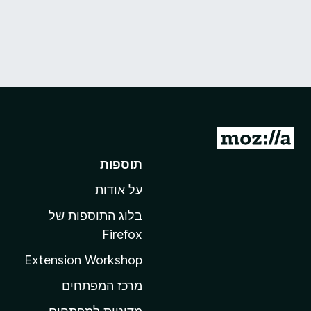
מ
ע
תוספות
ב
על אודות
ר
ל
בלוג התוספות של
ד
Firefox
ף
Extension Workshop
ה
ב
מרכז המפתחים
י