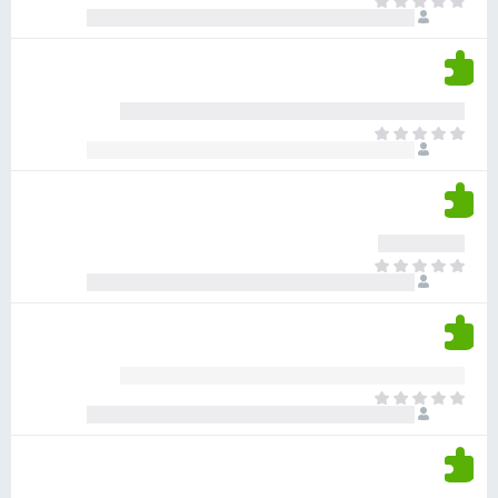
א
ו
י
י
ג
י
ן
י
ן
ד
ם
י
ע
ר
ד
א
ו
י
י
ג
י
ן
י
ן
ד
ם
י
ע
ר
ד
א
ו
י
י
ג
י
ן
י
ן
ד
ם
י
ע
ר
ד
א
ו
י
י
ג
י
ן
י
ן
ד
ם
י