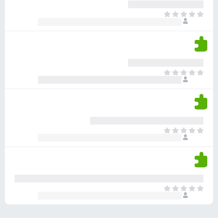
ע
ר
ד
א
ו
י
י
ג
י
ן
י
ן
ד
ם
י
ע
ר
ד
א
ו
י
י
ג
י
ן
י
ן
ד
ם
י
ע
ר
ד
א
ו
י
י
ג
י
ן
י
ן
ד
ם
י
ע
ר
ד
א
ו
י
י
ג
י
ן
י
ן