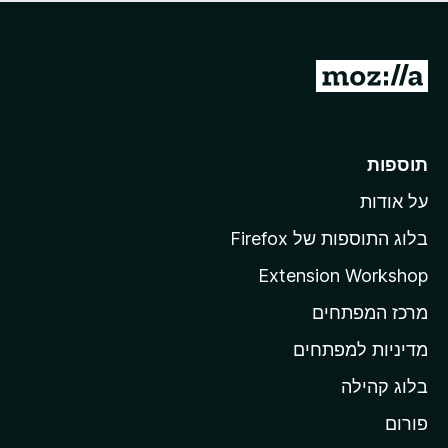
ד
ם
י
ע
ר
ד
ו
מ
י
ג
י
ע
י
ן
ב
ם
ע
ר
תוספות
ד
ל
י
על אודות
ד
י
ף
ן
בלוג התוספות של Firefox
ה
Extension Workshop
ב
מרכז המפתחים
י
ת
מדיניות למפתחים
ש
בלוג קהילה
ל
M
פורום