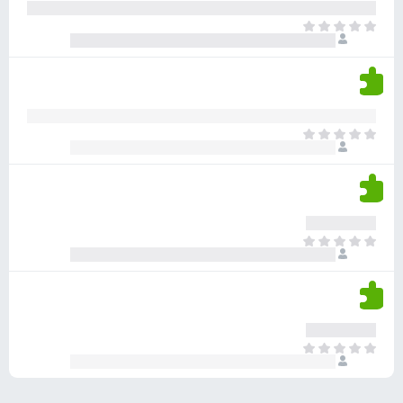
ע
ר
ד
א
ו
י
י
ג
י
ן
י
ן
ד
ם
י
ע
ר
ד
א
ו
י
י
ג
י
ן
י
ן
ד
ם
י
ע
ר
ד
א
ו
י
י
ג
י
ן
י
ן
ד
ם
י
ע
ר
ד
א
ו
י
י
ג
י
ן
י
ן