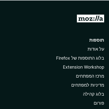
ד
ם
י
ע
ר
ד
ו
מ
י
ג
י
ע
י
ן
ב
ם
ע
ר
תוספות
ד
ל
י
על אודות
ד
י
ף
ן
בלוג התוספות של Firefox
ה
Extension Workshop
ב
מרכז המפתחים
י
ת
מדיניות למפתחים
ש
בלוג קהילה
ל
M
פורום