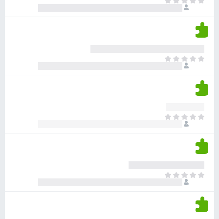
א
ו
י
י
ג
י
ן
י
ן
ד
ם
י
ע
ר
ד
א
ו
י
י
ג
י
ן
י
ן
ד
ם
י
ע
ר
ד
א
ו
י
י
ג
י
ן
י
ן
ד
ם
י
ע
ר
ד
א
ו
י
י
ג
י
ן
י
ן
ד
ם
י