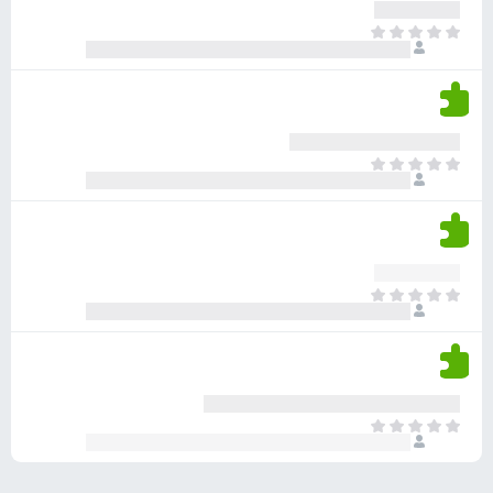
ע
ר
ד
א
ו
י
י
ג
י
ן
י
ן
ד
ם
י
ע
ר
ד
א
ו
י
י
ג
י
ן
י
ן
ד
ם
י
ע
ר
ד
א
ו
י
י
ג
י
ן
י
ן
ד
ם
י
ע
ר
ד
א
ו
י
י
ג
י
ן
י
ן