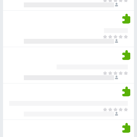
א
ו
י
י
ג
י
ן
י
ן
ד
ם
י
ע
ר
ד
א
ו
י
י
ג
י
ן
י
ן
ד
ם
י
ע
ר
ד
א
ו
י
י
ג
י
ן
י
ן
ד
ם
י
ע
ר
ד
א
ו
י
י
ג
י
ן
י
ן
ד
ם
י