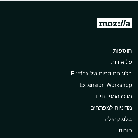
ד
ם
י
ע
ר
ד
ו
מ
י
ג
י
ע
י
ן
ב
ם
ע
ר
תוספות
ד
ל
י
על אודות
ד
י
ף
ן
בלוג התוספות של Firefox
ה
Extension Workshop
ב
מרכז המפתחים
י
ת
מדיניות למפתחים
ש
בלוג קהילה
ל
M
פורום