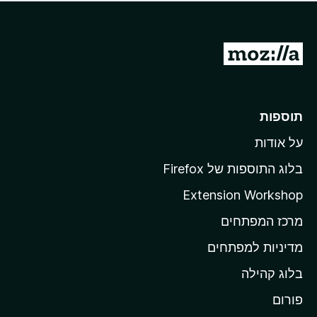
ד
ם
י
ע
ר
ד
ו
מ
י
ג
י
ע
י
ן
ב
ם
ע
ר
תוספות
ד
ל
י
על אודות
ד
י
ף
ן
בלוג התוספות של Firefox
ה
Extension Workshop
ב
מרכז המפתחים
י
ת
מדיניות למפתחים
ש
בלוג קהילה
ל
M
פורום