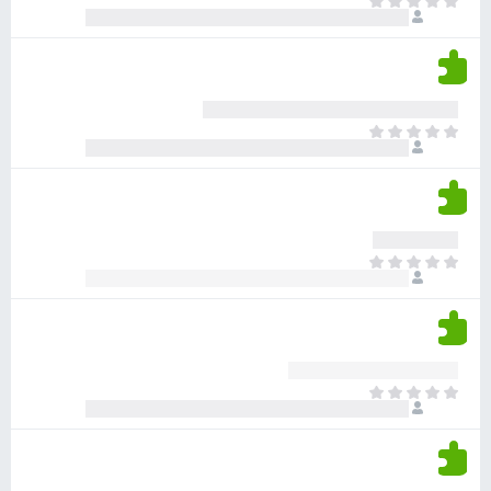
א
ו
י
י
ג
י
ן
י
ן
ד
ם
י
ע
ר
ד
א
ו
י
י
ג
י
ן
י
ן
ד
ם
י
ע
ר
ד
א
ו
י
י
ג
י
ן
י
ן
ד
ם
י
ע
ר
ד
א
ו
י
י
ג
י
ן
י
ן
ד
ם
י