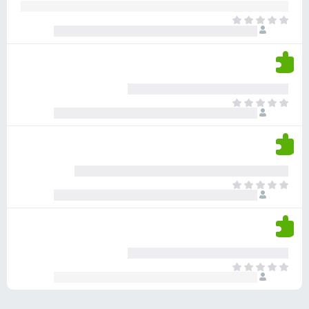
ע
ר
ד
א
ו
י
י
ג
י
ן
י
ן
ד
ם
י
ע
ר
ד
א
ו
י
י
ג
י
ן
י
ן
ד
ם
י
ע
ר
ד
א
ו
י
י
ג
י
ן
י
ן
ד
ם
י
ע
ר
ד
א
ו
י
י
ג
י
ן
י
ן