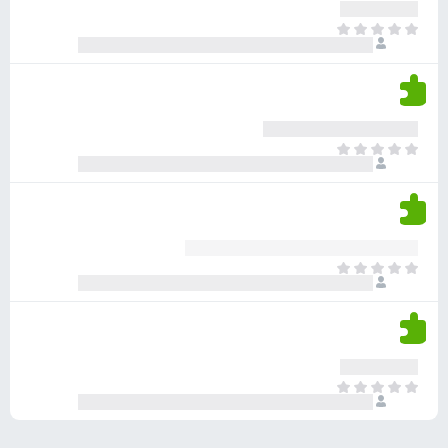
ע
ר
ד
א
ו
י
י
ג
י
ן
י
ן
ד
ם
י
ע
ר
ד
א
ו
י
י
ג
י
ן
י
ן
ד
ם
י
ע
ר
ד
א
ו
י
י
ג
י
ן
י
ן
ד
ם
י
ע
ר
ד
א
ו
י
י
ג
י
ן
י
ן