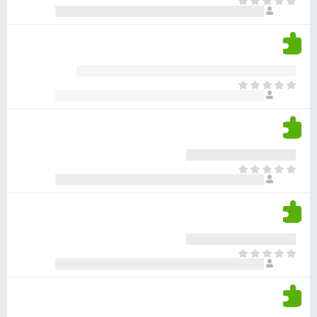
א
ו
י
י
ג
י
ן
י
ן
ד
ם
י
ע
ר
ד
א
ו
י
י
ג
י
ן
י
ן
ד
ם
י
ע
ר
ד
א
ו
י
י
ג
י
ן
י
ן
ד
ם
י
ע
ר
ד
א
ו
י
י
ג
י
ן
י
ן
ד
ם
י