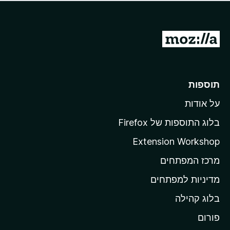
ד
ם
י
ע
ר
ד
ו
מ
י
ג
י
ע
י
ן
ב
ם
ע
ר
תוספות
ד
ל
י
על אודות
ד
י
ף
ן
בלוג התוספות של Firefox
ה
Extension Workshop
ב
מרכז המפתחים
י
ת
מדיניות למפתחים
ש
בלוג קהילה
ל
M
פורום