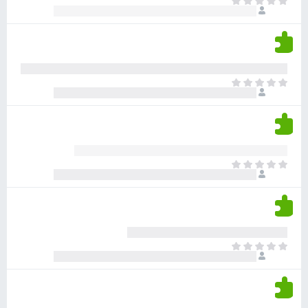
א
ו
י
י
ג
י
ן
י
ן
ד
ם
י
ע
ר
ד
א
ו
י
י
ג
י
ן
י
ן
ד
ם
י
ע
ר
ד
א
ו
י
י
ג
י
ן
י
ן
ד
ם
י
ע
ר
ד
א
ו
י
י
ג
י
ן
י
ן
ד
ם
י