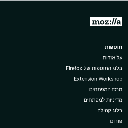
ד
ם
י
ע
ר
ד
ו
מ
י
ג
י
ע
י
ן
ב
ם
ע
ר
תוספות
ד
ל
י
על אודות
ד
י
ף
ן
בלוג התוספות של Firefox
ה
Extension Workshop
ב
מרכז המפתחים
י
ת
מדיניות למפתחים
ש
בלוג קהילה
ל
M
פורום