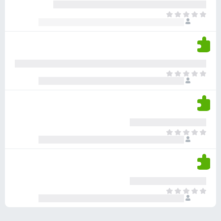
ע
ר
ד
א
ו
י
י
ג
י
ן
י
ן
ד
ם
י
ע
ר
ד
א
ו
י
י
ג
י
ן
י
ן
ד
ם
י
ע
ר
ד
א
ו
י
י
ג
י
ן
י
ן
ד
ם
י
ע
ר
ד
א
ו
י
י
ג
י
ן
י
ן