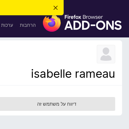
ס
ג
ת
י
ר
ו
הרחבות
ערכות 
ת
ס
ה
ו
פ
ד
ו
ע
ה
ת
ז
ל
ו
ד
isabelle rameau
פ
ד
פ
ן
F
דיווח על משתמש זה
i
r
e
f