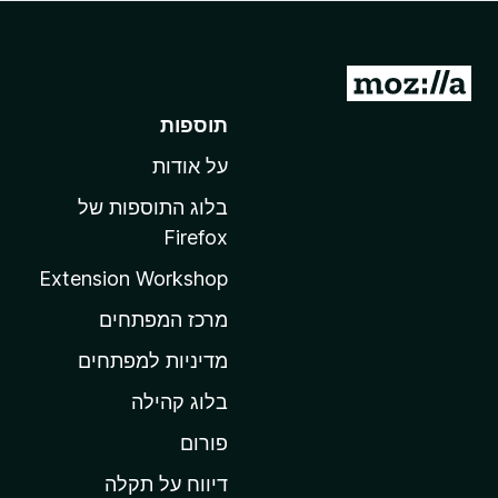
o
x
מ
ע
תוספות
ב
על אודות
ר
ל
בלוג התוספות של
ד
Firefox
ף
Extension Workshop
ה
ב
מרכז המפתחים
י
מדיניות למפתחים
ת
בלוג קהילה
ש
ל
פורום
M
דיווח על תקלה