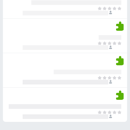
ע
ר
ד
א
ו
י
י
ג
י
ן
י
ן
ד
ם
י
ע
ר
ד
א
ו
י
י
ג
י
ן
י
ן
ד
ם
י
ע
ר
ד
א
ו
י
י
ג
י
ן
י
ן
ד
ם
י
ע
ר
ד
א
ו
י
י
ג
י
ן
י
ן