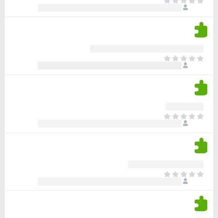
א
ו
י
י
ג
י
ן
י
ן
ד
ם
י
ע
ר
ד
א
ו
י
י
ג
י
ן
י
ן
ד
ם
י
ע
ר
ד
א
ו
י
י
ג
י
ן
י
ן
ד
ם
י
ע
ר
ד
א
ו
י
י
ג
י
ן
י
ן
ד
ם
י