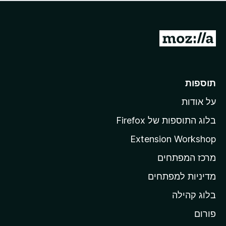
ד
ם
י
ע
ר
ד
ו
מ
י
ג
י
ע
י
ן
ב
ם
ע
ר
תוספות
ד
ל
י
על אודות
ד
י
ף
ן
בלוג התוספות של Firefox
ה
Extension Workshop
ב
מרכז המפתחים
י
ת
מדיניות למפתחים
ש
בלוג קהילה
ל
M
פורום