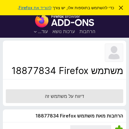
ח
כניסה
ס
כדי להשתמש בתוספות אלו, יש צורך
להוריד את Firefox
.
ג
י
ת
י
פ
ר
ו
ת
ו
ס
ה
הרחבות
ערכות נושא
עוד…
ש
ו
פ
ד
ו
ע
ה
ת
ז
ל
ו
ד
משתמש Firefox‏ 18877834
פ
ד
פ
ן
דיווח על משתמש זה
F
i
r
הרחבות מאת משתמש Firefox‏ 18877834
e
f