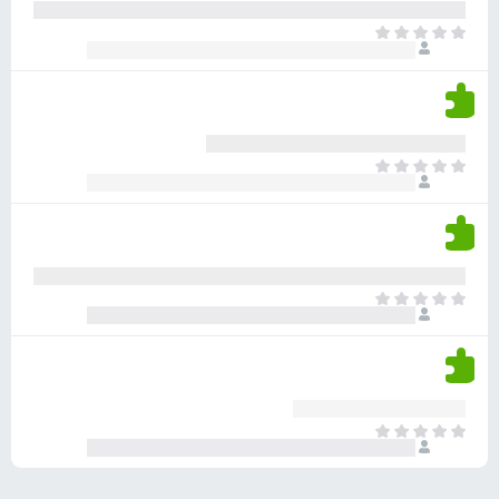
ע
ר
ד
א
ו
י
י
ג
י
ן
י
ן
ד
ם
י
ע
ר
ד
א
ו
י
י
ג
י
ן
י
ן
ד
ם
י
ע
ר
ד
א
ו
י
י
ג
י
ן
י
ן
ד
ם
י
ע
ר
ד
א
ו
י
י
ג
י
ן
י
ן