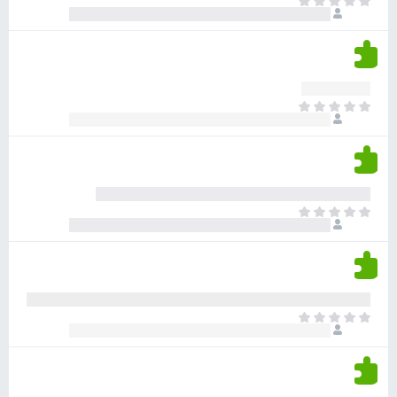
א
ו
י
י
ג
י
ן
י
ן
ד
ם
י
ע
ר
ד
א
ו
י
י
ג
י
ן
י
ן
ד
ם
י
ע
ר
ד
א
ו
י
י
ג
י
ן
י
ן
ד
ם
י
ע
ר
ד
א
ו
י
י
ג
י
ן
י
ן
ד
ם
י