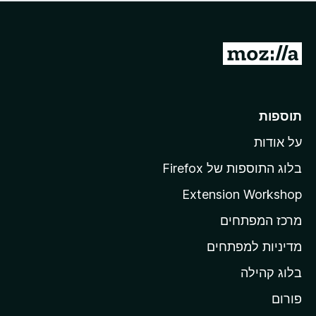
ד
ם
י
ע
ר
ד
ו
מ
י
ג
י
ע
י
ן
ב
ם
ע
ר
תוספות
ד
ל
י
על אודות
ד
י
ף
ן
בלוג התוספות של Firefox
ה
Extension Workshop
ב
מרכז המפתחים
י
ת
מדיניות למפתחים
ש
בלוג קהילה
ל
M
פורום