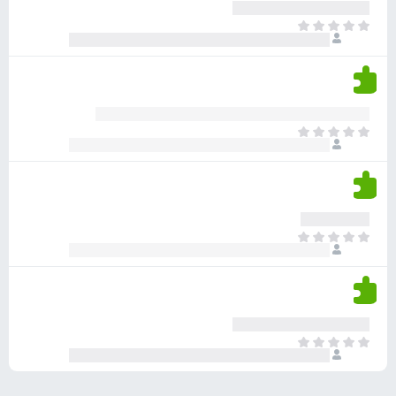
ע
ר
ד
א
ו
י
י
ג
י
ן
י
ן
ד
ם
י
ע
ר
ד
א
ו
י
י
ג
י
ן
י
ן
ד
ם
י
ע
ר
ד
א
ו
י
י
ג
י
ן
י
ן
ד
ם
י
ע
ר
ד
א
ו
י
י
ג
י
ן
י
ן