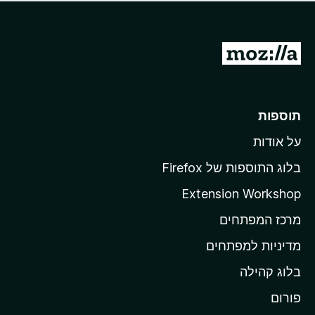
ד
ם
י
ע
ר
ד
ו
מ
י
ג
י
ע
י
ן
ב
ם
ע
ר
תוספות
ד
ל
י
על אודות
ד
י
ף
ן
בלוג התוספות של Firefox
ה
Extension Workshop
ב
מרכז המפתחים
י
ת
מדיניות למפתחים
ש
בלוג קהילה
ל
M
פורום