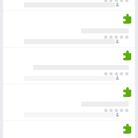
א
ו
י
י
ג
י
ן
י
ן
ד
ם
י
ע
ר
ד
א
ו
י
י
ג
י
ן
י
ן
ד
ם
י
ע
ר
ד
א
ו
י
י
ג
י
ן
י
ן
ד
ם
י
ע
ר
ד
א
ו
י
י
ג
י
ן
י
ן
ד
ם
י