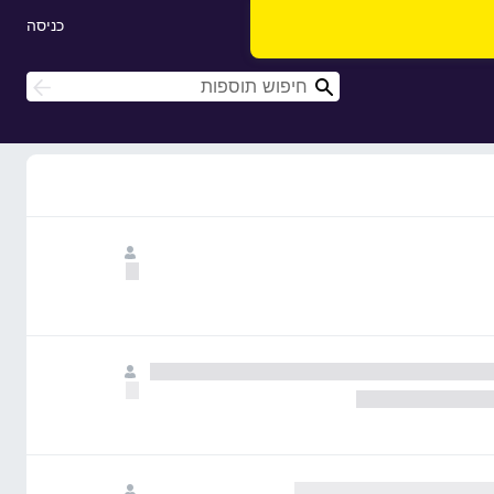
כניסה
ח
ח
י
י
פ
פ
ו
ו
ש
ש