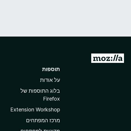
מ
ע
תוספות
ב
על אודות
ר
ל
בלוג התוספות של
ד
Firefox
ף
Extension Workshop
ה
ב
מרכז המפתחים
י