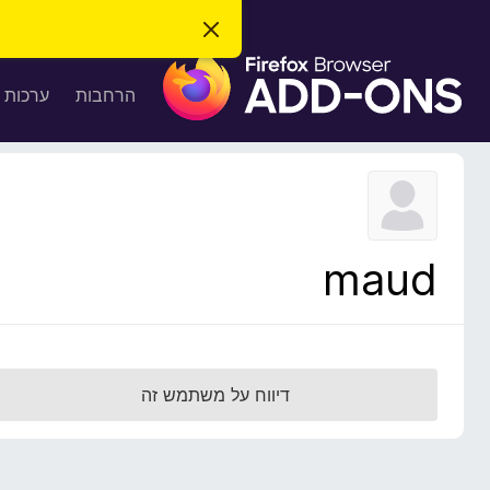
ס
ג
ת
י
ר
ו
הרחבות
ערכות 
ת
ס
ה
ו
פ
ד
ו
ע
ה
ת
ז
ל
ו
ד
maud
פ
ד
פ
ן
F
דיווח על משתמש זה
i
r
e
f