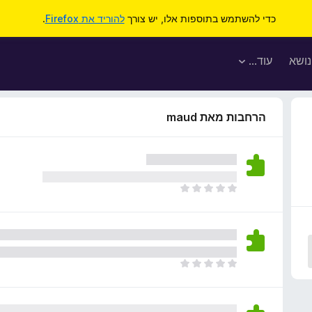
כדי להשתמש בתוספות אלו, יש צורך
להוריד את Firefox
.
נושא
עוד…
הרחבות מאת maud
א
י
ן
ד
י
ר
א
ו
י
ג
ן
י
ד