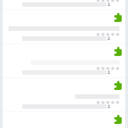
א
ו
י
י
ג
י
ן
י
ן
ד
ם
י
ע
ר
ד
א
ו
י
י
ג
י
ן
י
ן
ד
ם
י
ע
ר
ד
א
ו
י
י
ג
י
ן
י
ן
ד
ם
י
ע
ר
ד
א
ו
י
י
ג
י
ן
י
ן
ד
ם
י