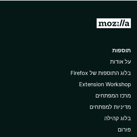
ד
ם
י
ע
ר
ד
ו
מ
י
ג
י
ע
י
ן
ב
ם
ע
ר
תוספות
ד
ל
י
על אודות
ד
י
ף
ן
בלוג התוספות של Firefox
ה
Extension Workshop
ב
מרכז המפתחים
י
ת
מדיניות למפתחים
ש
בלוג קהילה
ל
M
פורום