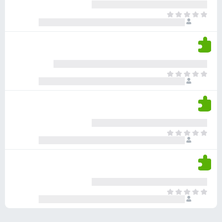
ע
ר
ד
א
ו
י
י
ג
י
ן
י
ן
ד
ם
י
ע
ר
ד
א
ו
י
י
ג
י
ן
י
ן
ד
ם
י
ע
ר
ד
א
ו
י
י
ג
י
ן
י
ן
ד
ם
י
ע
ר
ד
א
ו
י
י
ג
י
ן
י
ן