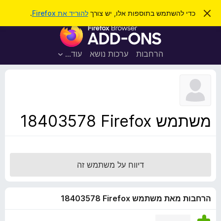
ח
כניסה
ס
כדי להשתמש בתוספות אלו, יש צורך
להוריד את Firefox
.
ג
י
ת
י
פ
ר
ו
ת
ו
ס
ה
הרחבות
ערכות נושא
עוד…
ש
ו
פ
ד
ו
ע
ה
ת
ז
ל
ו
ד
משתמש Firefox‏ 18403578
פ
ד
פ
ן
דיווח על משתמש זה
F
i
r
הרחבות מאת משתמש Firefox‏ 18403578
e
f