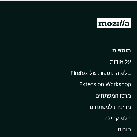
ד
ם
י
ע
ר
ד
ו
מ
י
ג
י
ע
י
ן
ב
ם
ע
ר
תוספות
ד
ל
י
על אודות
ד
י
ף
ן
בלוג התוספות של Firefox
ה
Extension Workshop
ב
מרכז המפתחים
י
ת
מדיניות למפתחים
ש
בלוג קהילה
ל
M
פורום