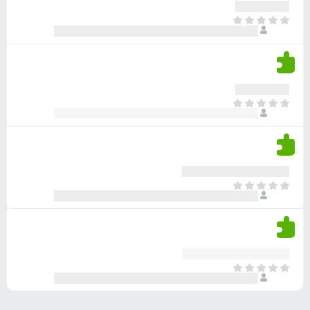
ע
ר
ד
א
ו
י
י
ג
י
ן
י
ן
ד
ם
י
ע
ר
ד
א
ו
י
י
ג
י
ן
י
ן
ד
ם
י
ע
ר
ד
א
ו
י
י
ג
י
ן
י
ן
ד
ם
י
ע
ר
ד
א
ו
י
י
ג
י
ן
י
ן