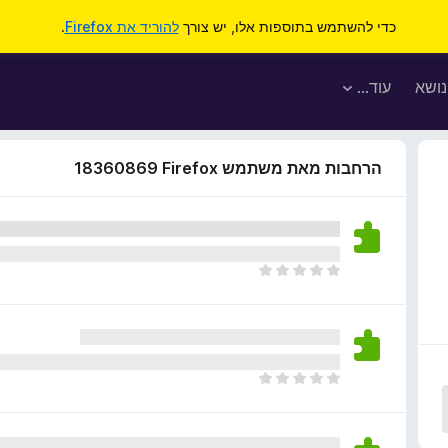
כדי להשתמש בתוספות אלו, יש צורך
להוריד את Firefox
.
נושא
עוד…
הרחבות מאת משתמש Firefox‏ 18360869
א
י
ן
ד
י
ר
א
ו
י
ג
ן
י
ד