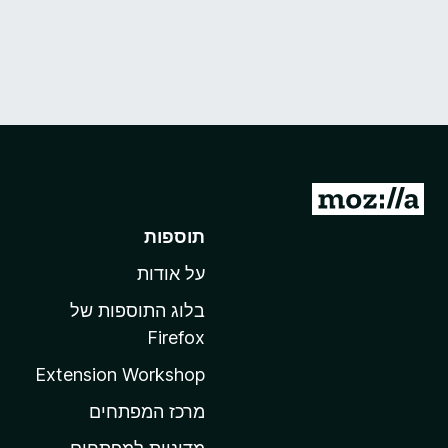
מ
ע
תוספות
ב
על אודות
ר
ל
בלוג התוספות של
ד
Firefox
ף
Extension Workshop
ה
ב
מרכז המפתחים
י