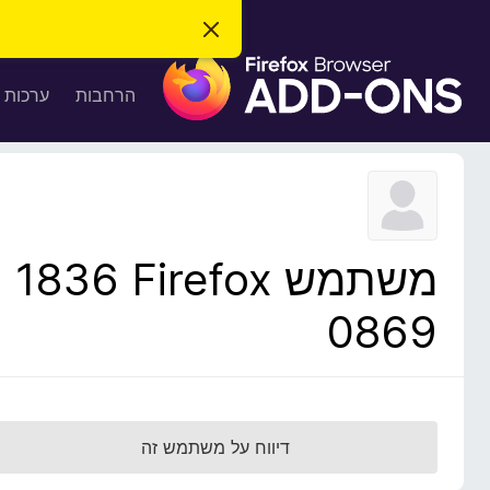
ס
ג
ת
י
ר
ו
הרחבות
ערכות 
ת
ס
ה
ו
פ
ד
ו
ע
ה
ת
ז
ל
ו
ד
משתמש Firefox‏ 1836
פ
ד
0869
פ
ן
F
i
r
דיווח על משתמש זה
e
f