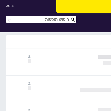
כניסה
ח
ח
י
י
פ
פ
ו
ו
ש
ש