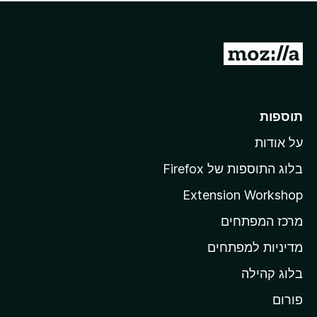
ד
ם
י
ע
ר
ד
ו
מ
י
ג
י
ע
י
ן
ב
ם
ע
ר
תוספות
ד
ל
י
על אודות
ד
י
ף
ן
בלוג התוספות של Firefox
ה
Extension Workshop
ב
מרכז המפתחים
י
ת
מדיניות למפתחים
ש
בלוג קהילה
ל
M
פורום