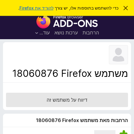
ח
כניסה
ס
כדי להשתמש בתוספות אלו, יש צורך
להוריד את Firefox
.
ג
י
ת
י
פ
ר
ו
ת
ו
ס
ה
הרחבות
ערכות נושא
עוד…
ש
ו
פ
ד
ו
ע
ה
ת
ז
ל
ו
ד
משתמש Firefox‏ 18060876
פ
ד
פ
ן
דיווח על משתמש זה
F
i
r
הרחבות מאת משתמש Firefox‏ 18060876
e
f