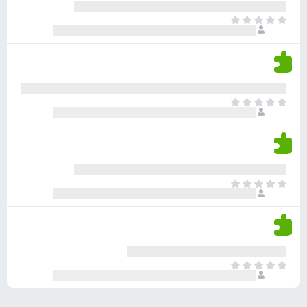
ע
ר
ד
א
ו
י
י
ג
י
ן
י
ן
ד
ם
י
ע
ר
ד
א
ו
י
י
ג
י
ן
י
ן
ד
ם
י
ע
ר
ד
א
ו
י
י
ג
י
ן
י
ן
ד
ם
י
ע
ר
ד
א
ו
י
י
ג
י
ן
י
ן