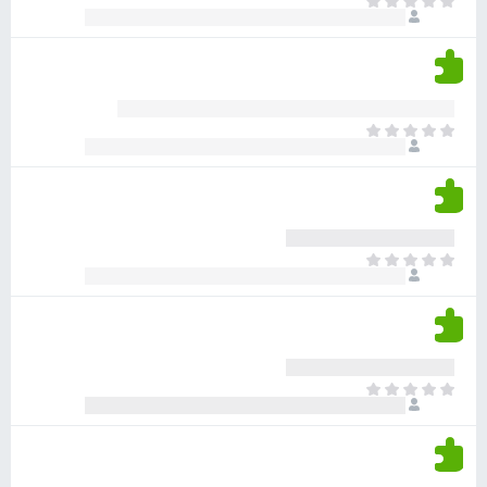
א
ו
י
י
ג
י
ן
י
ן
ד
ם
י
ע
ר
ד
א
ו
י
י
ג
י
ן
י
ן
ד
ם
י
ע
ר
ד
א
ו
י
י
ג
י
ן
י
ן
ד
ם
י
ע
ר
ד
א
ו
י
י
ג
י
ן
י
ן
ד
ם
י