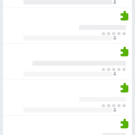
ו
י
י
ג
י
ן
י
ן
ד
ם
י
ע
ר
ד
א
ו
י
י
ג
י
ן
י
ן
ד
ם
י
ע
ר
ד
א
ו
י
י
ג
י
ן
י
ן
ד
ם
י
ע
ר
ד
א
ו
י
י
ג
י
ן
י
ן
ד
ם
י
ע