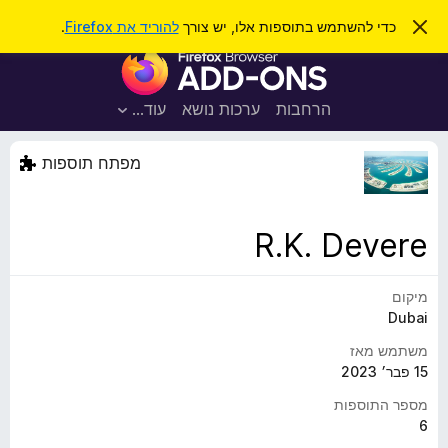
ח
כניסה
ס
כדי להשתמש בתוספות אלו, יש צורך
להוריד את Firefox
.
ג
י
ת
י
פ
ר
ו
ת
ו
ס
ה
הרחבות
ערכות נושא
עוד…
ש
ו
פ
ד
ו
ע
מפתח תוספות
ה
ת
ז
ל
ו
ד
R.K. Devere
פ
ד
מיקום
פ
Dubai
ן
F
משתמש מאז
i
15 פבר׳ 2023
r
מספר התוספות
e
6
f