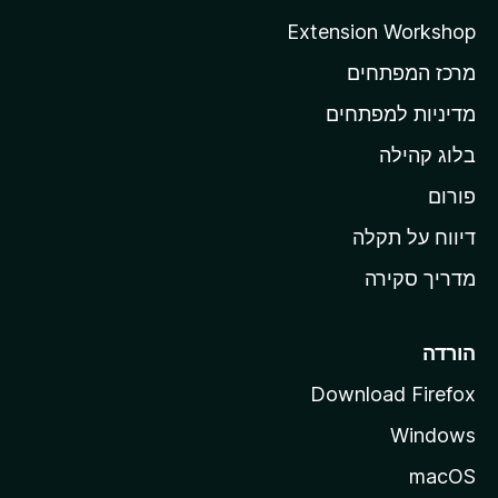
ה
Extension Workshop
ב
מרכז המפתחים
י
ת
מדיניות למפתחים
ש
בלוג קהילה
ל
M
פורום
o
דיווח על תקלה
z
מדריך סקירה
i
l
l
הורדה
a
Download Firefox
Windows
macOS