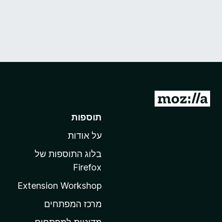
מ
ע
תוספות
ב
על אודות
ר
ל
בלוג התוספות של
ד
Firefox
ף
Extension Workshop
ה
ב
מרכז המפתחים
י