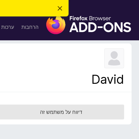
ס
ג
ת
י
ר
ו
הרחבות
ערכות 
ת
ס
ה
ו
פ
ד
ו
ע
ה
ת
ז
ל
ו
ד
David
פ
ד
פ
ן
F
דיווח על משתמש זה
i
r
e
f