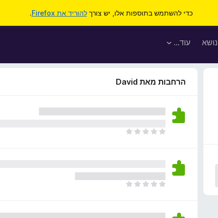
כדי להשתמש בתוספות אלו, יש צורך
להוריד את Firefox
.
נושא
עוד…
הרחבות מאת David
א
י
ן
ד
י
ר
א
ו
י
ג
ן
י
ד