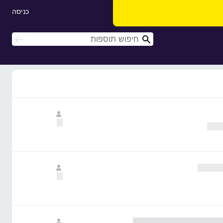
כניסה
ח
ח
י
י
פ
פ
ו
ו
ש
ש