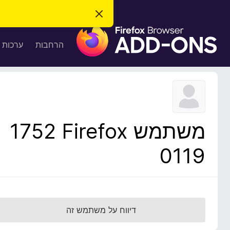
ס
ג
ת
י
ר
ו
הרחבות
ערכות 
ת
ס
ה
ו
פ
ד
ו
ע
ה
ת
ז
ל
ו
ד
משתמש Firefox‏ 1752
פ
ד
0119
פ
ן
F
i
r
דיווח על משתמש זה
e
f