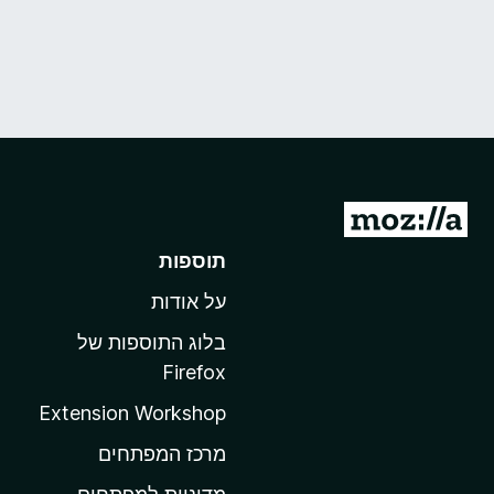
מ
ע
תוספות
ב
על אודות
ר
ל
בלוג התוספות של
ד
Firefox
ף
Extension Workshop
ה
ב
מרכז המפתחים
י