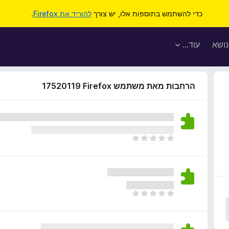
כדי להשתמש בתוספות אלו, יש צורך
להוריד את Firefox
.
נושא
עוד…
הרחבות מאת משתמש Firefox‏ 17520119
א
י
ן
ד
י
ר
א
ו
י
ג
ן
י
ד