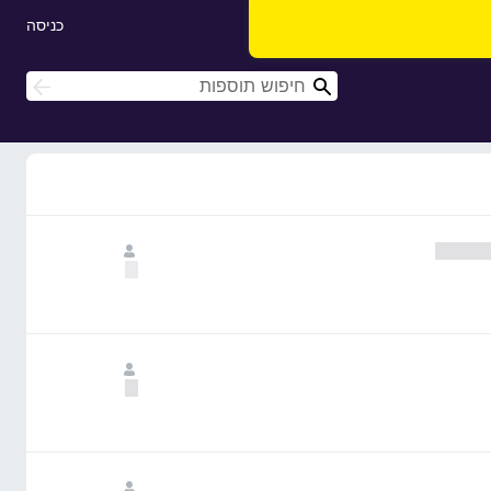
כניסה
ח
ח
י
י
פ
פ
ו
ו
ש
ש