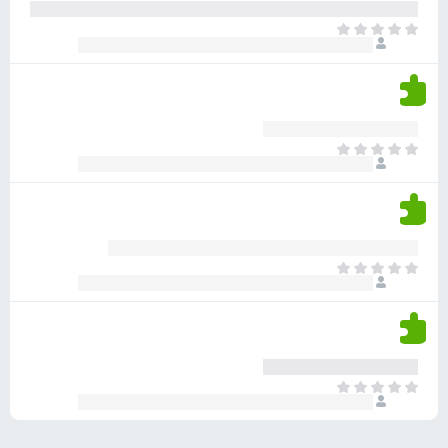
ע
ר
ד
א
ו
י
י
ג
י
ן
י
ן
ד
ם
י
ע
ר
ד
א
ו
י
י
ג
י
ן
י
ן
ד
ם
י
ע
ר
ד
א
ו
י
י
ג
י
ן
י
ן
ד
ם
י
ע
ר
ד
א
ו
י
י
ג
י
ן
י
ן