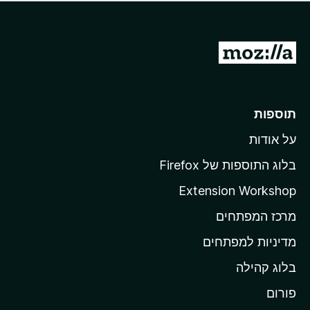
ד
ם
י
ע
ר
ד
ו
מ
י
ג
י
ע
י
ן
ב
ם
ע
ר
תוספות
ד
ל
י
על אודות
ד
י
ף
ן
בלוג התוספות של Firefox
ה
Extension Workshop
ב
מרכז המפתחים
י
ת
מדיניות למפתחים
ש
בלוג קהילה
ל
M
פורום