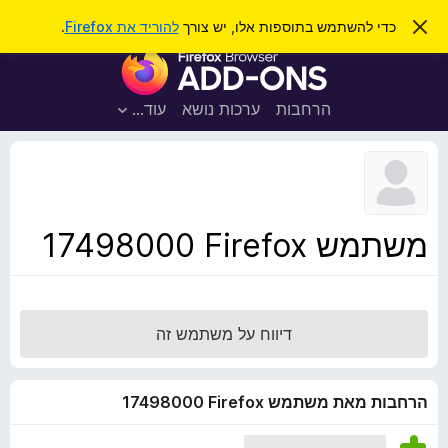
ח
כניסה
ס
כדי להשתמש בתוספות אלו, יש צורך
להוריד את Firefox
.
ג
י
ת
י
פ
ר
ו
ת
ו
ס
ה
הרחבות
ערכות נושא
עוד…
ש
ו
פ
ד
ו
ע
ה
ת
ז
ל
ו
ד
משתמש Firefox‏ 17498000
פ
ד
פ
ן
דיווח על משתמש זה
F
i
r
הרחבות מאת משתמש Firefox‏ 17498000
e
f