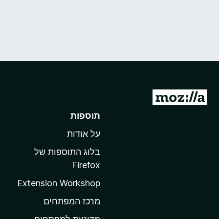
מ
ע
תוספות
ב
על אודות
ר
ל
בלוג התוספות של
ד
Firefox
ף
Extension Workshop
ה
ב
מרכז המפתחים
י