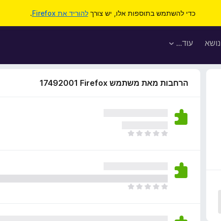
כדי להשתמש בתוספות אלו, יש צורך
להוריד את Firefox
.
נושא
עוד…
הרחבות מאת משתמש Firefox‏ 17492001
א
י
ן
ד
י
ר
א
ו
י
ג
ן
י
ד