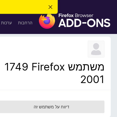
ס
ג
ת
י
ר
ו
הרחבות
ערכות 
ת
ס
ה
ו
פ
ד
ו
ע
ה
ת
ז
ל
ו
ד
משתמש Firefox‏ 1749
פ
ד
2001
פ
ן
F
i
r
דיווח על משתמש זה
e
f