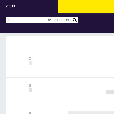
כניסה
ח
ח
י
י
פ
פ
ו
ו
ש
ש