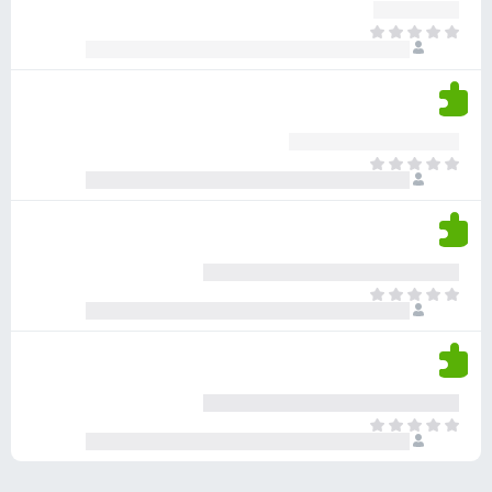
ע
ר
ד
א
ו
י
י
ג
י
ן
י
ן
ד
ם
י
ע
ר
ד
א
ו
י
י
ג
י
ן
י
ן
ד
ם
י
ע
ר
ד
א
ו
י
י
ג
י
ן
י
ן
ד
ם
י
ע
ר
ד
א
ו
י
י
ג
י
ן
י
ן