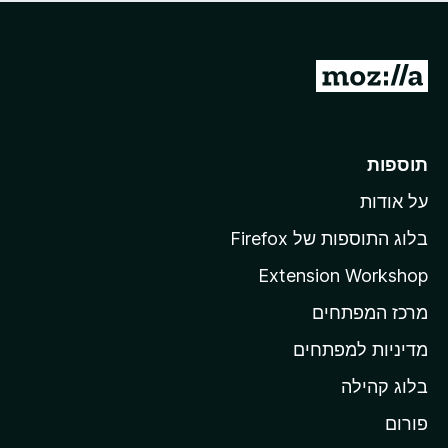
ד
ם
י
ע
ר
ד
ו
מ
י
ג
י
ע
י
ן
ב
ם
ע
ר
תוספות
ד
ל
י
על אודות
ד
י
ף
ן
בלוג התוספות של Firefox
ה
Extension Workshop
ב
מרכז המפתחים
י
ת
מדיניות למפתחים
ש
בלוג קהילה
ל
M
פורום