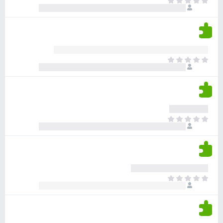
א
ו
י
י
ג
י
ן
י
ן
ד
ם
י
ע
ר
ד
א
ו
י
י
ג
י
ן
י
ן
ד
ם
י
ע
ר
ד
א
ו
י
י
ג
י
ן
י
ן
ד
ם
י
ע
ר
ד
א
ו
י
י
ג
י
ן
י
ן
ד
ם
י