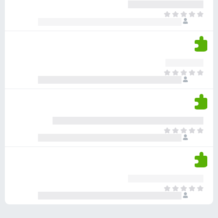
ע
ר
ד
א
ו
י
י
ג
י
ן
י
ן
ד
ם
י
ע
ר
ד
א
ו
י
י
ג
י
ן
י
ן
ד
ם
י
ע
ר
ד
א
ו
י
י
ג
י
ן
י
ן
ד
ם
י
ע
ר
ד
א
ו
י
י
ג
י
ן
י
ן