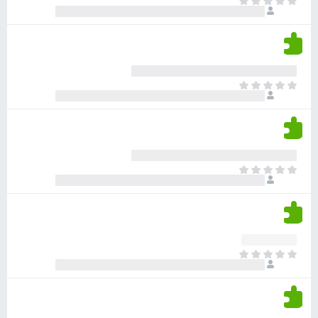
א
ו
י
י
ג
י
ן
י
ן
ד
ם
י
ע
ר
ד
א
ו
י
י
ג
י
ן
י
ן
ד
ם
י
ע
ר
ד
א
ו
י
י
ג
י
ן
י
ן
ד
ם
י
ע
ר
ד
א
ו
י
י
ג
י
ן
י
ן
ד
ם
י