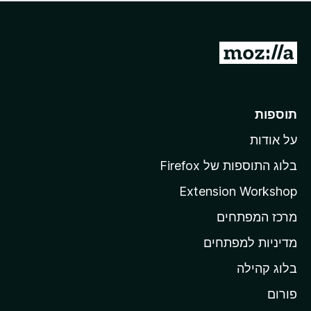
ד
ם
י
ע
ר
ד
ו
מ
י
ג
י
ע
י
ן
ב
ם
ע
ר
תוספות
ד
ל
י
על אודות
ד
י
ף
ן
בלוג התוספות של Firefox
ה
Extension Workshop
ב
מרכז המפתחים
י
ת
מדיניות למפתחים
ש
בלוג קהילה
ל
M
פורום