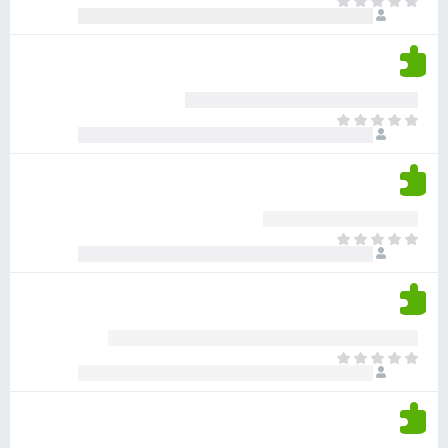
א
ו
י
י
ג
י
ן
י
ן
ד
ם
י
ע
ר
ד
א
ו
י
י
ג
י
ן
י
ן
ד
ם
י
ע
ר
ד
א
ו
י
י
ג
י
ן
י
ן
ד
ם
י
ע
ר
ד
א
ו
י
י
ג
י
ן
י
ן
ד
ם
י