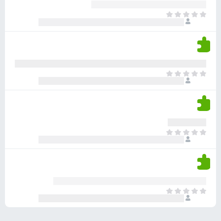
ע
ר
ד
א
ו
י
י
ג
י
ן
י
ן
ד
ם
י
ע
ר
ד
א
ו
י
י
ג
י
ן
י
ן
ד
ם
י
ע
ר
ד
א
ו
י
י
ג
י
ן
י
ן
ד
ם
י
ע
ר
ד
א
ו
י
י
ג
י
ן
י
ן