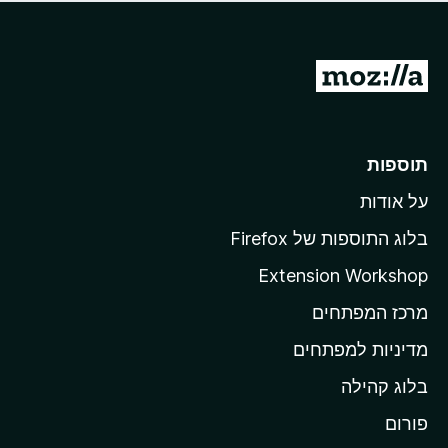
ד
ם
י
ע
ר
ד
ו
מ
י
ג
י
ע
י
ן
ב
ם
ע
ר
תוספות
ד
ל
י
על אודות
ד
י
ף
ן
בלוג התוספות של Firefox
ה
Extension Workshop
ב
מרכז המפתחים
י
ת
מדיניות למפתחים
ש
בלוג קהילה
ל
M
פורום