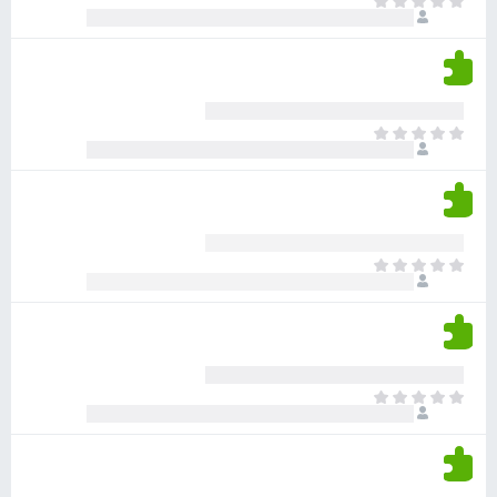
א
ו
י
י
ג
י
ן
י
ן
ד
ם
י
ע
ר
ד
א
ו
י
י
ג
י
ן
י
ן
ד
ם
י
ע
ר
ד
א
ו
י
י
ג
י
ן
י
ן
ד
ם
י
ע
ר
ד
א
ו
י
י
ג
י
ן
י
ן
ד
ם
י