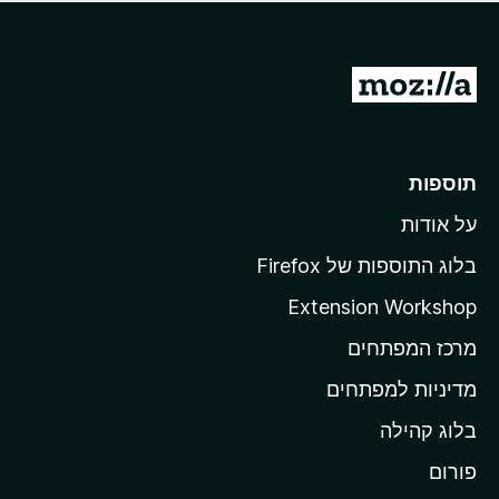
ד
ם
י
ע
ר
ד
ו
מ
י
ג
י
ע
י
ן
ב
ם
ע
ר
תוספות
ד
ל
י
על אודות
ד
י
ף
ן
בלוג התוספות של Firefox
ה
Extension Workshop
ב
מרכז המפתחים
י
ת
מדיניות למפתחים
ש
בלוג קהילה
ל
M
פורום