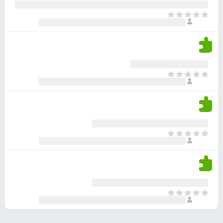
ע
ר
ד
א
ו
י
י
ג
י
ן
י
ן
ד
ם
י
ע
ר
ד
א
ו
י
י
ג
י
ן
י
ן
ד
ם
י
ע
ר
ד
א
ו
י
י
ג
י
ן
י
ן
ד
ם
י
ע
ר
ד
א
ו
י
י
ג
י
ן
י
ן