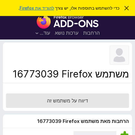
ח
כניסה
ס
כדי להשתמש בתוספות אלו, יש צורך
להוריד את Firefox
.
ג
י
ת
י
פ
ר
ו
ת
ו
ס
ה
הרחבות
ערכות נושא
עוד…
ש
ו
פ
ד
ו
ע
ה
ת
ז
ל
ו
ד
משתמש Firefox‏ 16773039
פ
ד
פ
ן
דיווח על משתמש זה
F
i
r
הרחבות מאת משתמש Firefox‏ 16773039
e
f