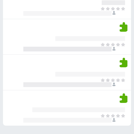
ע
ר
ד
א
ו
י
י
ג
י
ן
י
ן
ד
ם
י
ע
ר
ד
א
ו
י
י
ג
י
ן
י
ן
ד
ם
י
ע
ר
ד
א
ו
י
י
ג
י
ן
י
ן
ד
ם
י
ע
ר
ד
א
ו
י
י
ג
י
ן
י
ן