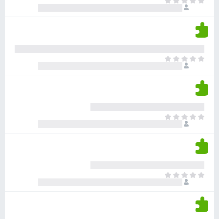
א
ו
י
י
ג
י
ן
י
ן
ד
ם
י
ע
ר
ד
א
ו
י
י
ג
י
ן
י
ן
ד
ם
י
ע
ר
ד
א
ו
י
י
ג
י
ן
י
ן
ד
ם
י
ע
ר
ד
א
ו
י
י
ג
י
ן
י
ן
ד
ם
י