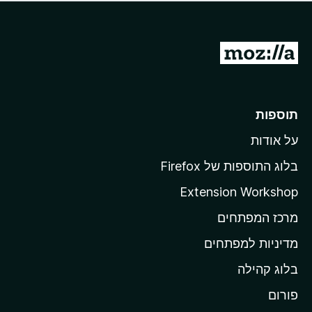
ד
ם
י
ע
ר
ד
ו
מ
י
ג
י
ע
י
ן
ב
ם
ע
ר
תוספות
ד
ל
י
על אודות
ד
י
ף
ן
בלוג התוספות של Firefox
ה
Extension Workshop
ב
מרכז המפתחים
י
ת
מדיניות למפתחים
ש
בלוג קהילה
ל
M
פורום