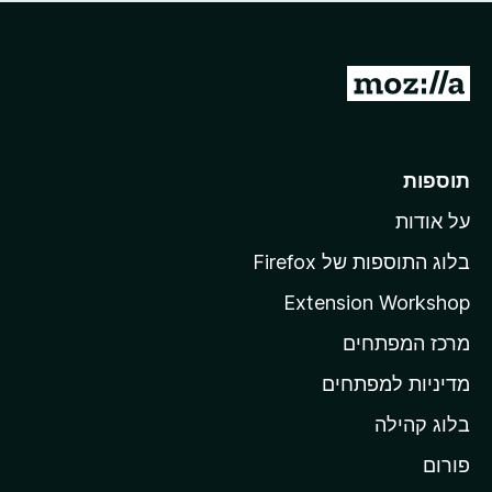
ד
ם
י
ע
ר
ד
ו
מ
י
ג
י
ע
י
ן
ב
ם
ע
ר
תוספות
ד
ל
י
על אודות
ד
י
ף
ן
בלוג התוספות של Firefox
ה
Extension Workshop
ב
מרכז המפתחים
י
ת
מדיניות למפתחים
ש
בלוג קהילה
ל
M
פורום