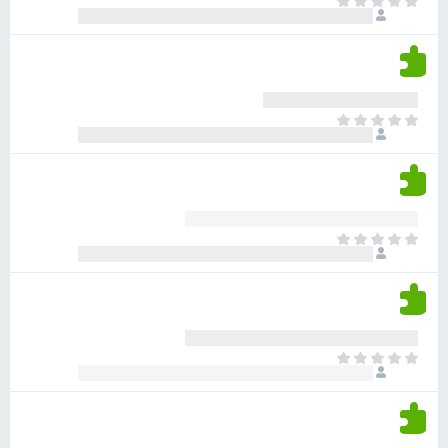
א
ו
י
י
ג
י
ן
י
ן
ד
ם
י
ע
ר
ד
א
ו
י
י
ג
י
ן
י
ן
ד
ם
י
ע
ר
ד
א
ו
י
י
ג
י
ן
י
ן
ד
ם
י
ע
ר
ד
א
ו
י
י
ג
י
ן
י
ן
ד
ם
י