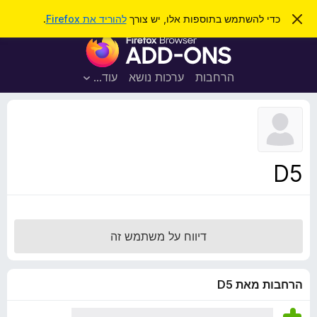
ח
כניסה
ס
כדי להשתמש בתוספות אלו, יש צורך
להוריד את Firefox
.
ג
י
ת
י
פ
ר
ו
ת
ו
ס
ה
הרחבות
ערכות נושא
עוד…
ש
ו
פ
ד
ו
ע
ה
ת
ז
ל
ו
ד
D5
פ
ד
פ
ן
דיווח על משתמש זה
F
i
r
הרחבות מאת D5
e
f