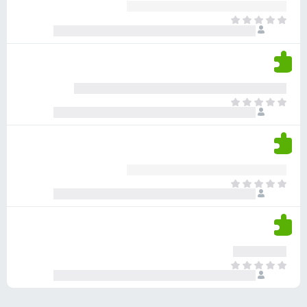
ע
ר
ד
א
ו
י
י
ג
י
ן
י
ן
ד
ם
י
ע
ר
ד
א
ו
י
י
ג
י
ן
י
ן
ד
ם
י
ע
ר
ד
א
ו
י
י
ג
י
ן
י
ן
ד
ם
י
ע
ר
ד
א
ו
י
י
ג
י
ן
י
ן