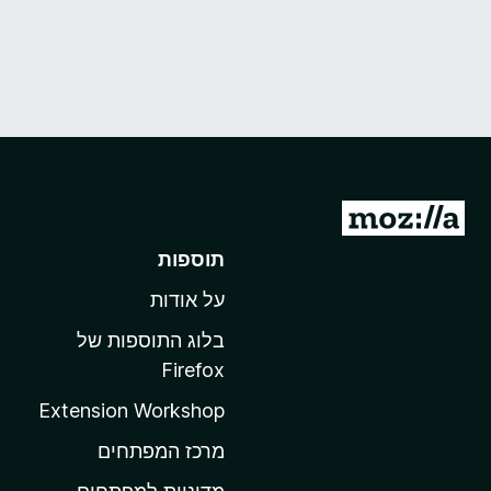
מ
ע
תוספות
ב
על אודות
ר
ל
בלוג התוספות של
ד
Firefox
ף
Extension Workshop
ה
ב
מרכז המפתחים
י