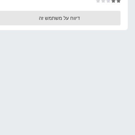
ד
o
י
x
ר
דיווח על משתמש זה
ו
ג
2
מ
ת
ו
ך
5