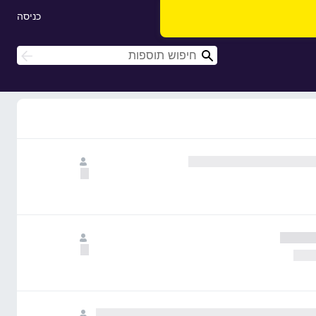
כניסה
ח
ח
י
י
פ
פ
ו
ו
ש
ש