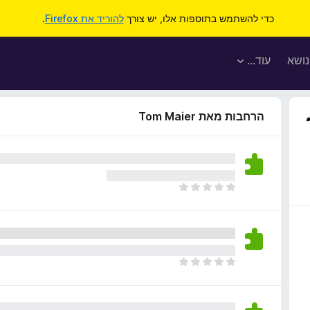
כדי להשתמש בתוספות אלו, יש צורך
להוריד את Firefox
.
נושא
עוד…
הרחבות מאת Tom Maier
א
י
ן
ד
י
ר
א
ו
י
ג
ן
י
ד