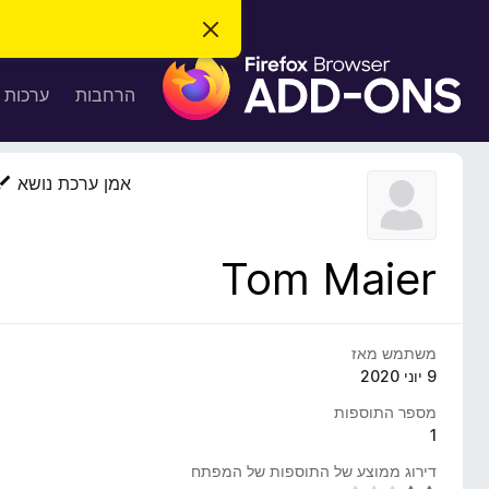
ס
ג
ת
י
ר
ו
הרחבות
ערכות 
ת
ס
ה
ו
פ
ד
ו
ע
אמן ערכת נושא
ה
ת
ז
ל
ו
ד
Tom Maier
פ
ד
פ
ן
משתמש מאז
F
9 יוני 2020
i
מספר התוספות
r
1
e
דירוג ממוצע של התוספות של המפתח
f