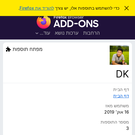
ח
כניסה
ס
כדי להשתמש בתוספות אלו, יש צורך
להוריד את Firefox
.
ג
י
ת
י
פ
ר
ו
ת
ו
ס
ה
הרחבות
ערכות נושא
עוד…
ש
ו
פ
ד
ו
ע
מפתח תוספות
ה
ת
ז
ל
ו
ד
DK
פ
ד
דף הבית
פ
דף הבית
ן
F
משתמש מאז
i
16 אוק׳ 2019
r
מספר התוספות
e
3
f