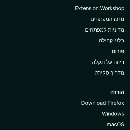
ה
Extension Workshop
ב
מרכז המפתחים
י
ת
מדיניות למפתחים
ש
בלוג קהילה
ל
M
פורום
o
דיווח על תקלה
z
מדריך סקירה
i
l
l
הורדה
a
Download Firefox
Windows
macOS