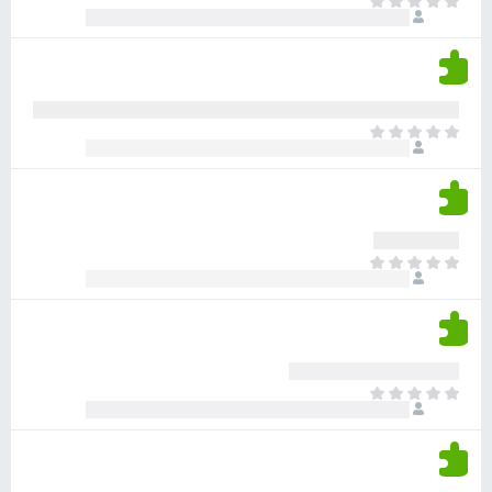
א
ו
י
י
ג
י
ן
י
ן
ד
ם
י
ע
ר
ד
א
ו
י
י
ג
י
ן
י
ן
ד
ם
י
ע
ר
ד
א
ו
י
י
ג
י
ן
י
ן
ד
ם
י
ע
ר
ד
א
ו
י
י
ג
י
ן
י
ן
ד
ם
י