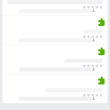
ע
ר
ד
א
ו
י
י
ג
י
ן
י
ן
ד
ם
י
ע
ר
ד
א
ו
י
י
ג
י
ן
י
ן
ד
ם
י
ע
ר
ד
א
ו
י
י
ג
י
ן
י
ן
ד
ם
י
ע
ר
ד
א
ו
י
י
ג
י
ן
י
ן