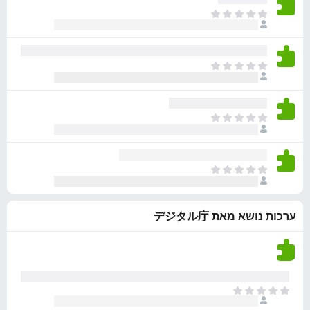
ע
ד
ן
ג
א
ד
י
י
י
י
ר
ם
ן
י
ו
ע
ד
ן
ג
א
ד
י
י
י
י
ר
ם
ן
י
ו
ע
ד
ן
ג
א
ד
י
י
י
י
ר
ם
ן
י
ו
ע
ד
ן
ג
א
ד
י
י
י
י
ר
ם
ן
י
ו
ע
ערכות נושא מאת デジタル庁
ד
ן
ג
ד
י
י
י
ר
ם
י
ו
ע
ן
ג
ד
י
א
י
ם
י
י