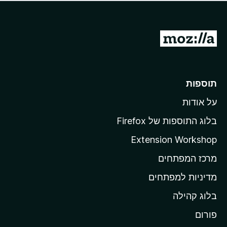
ד
ם
י
ע
ר
ד
ו
מ
י
ג
י
ע
י
ן
ב
ם
ע
ר
תוספות
ד
ל
י
על אודות
ד
י
ף
ן
בלוג התוספות של Firefox
ה
Extension Workshop
ב
מרכז המפתחים
י
ת
מדיניות למפתחים
ש
בלוג קהילה
ל
M
פורום