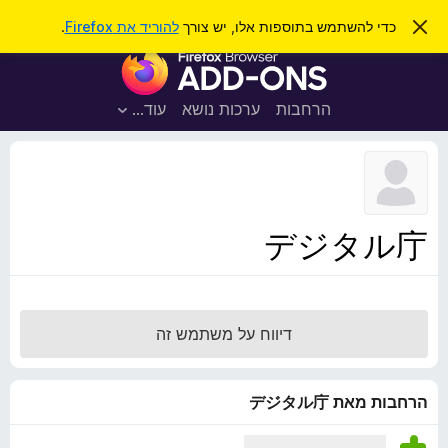
ח
כניסה
ס
כדי להשתמש בתוספות אלו, יש צורך
להוריד את Firefox
.
ג
י
ת
י
פ
ר
ו
ת
ו
ס
ה
הרחבות
ערכות נושא
עוד…
ש
ו
פ
ד
ו
ע
ה
ת
ז
ל
ו
ד
デジタル庁
פ
ד
פ
ן
דיווח על משתמש זה
F
i
r
הרחבות מאת デジタル庁
e
f