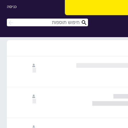
כניסה
ח
ח
י
י
פ
פ
ו
ו
ש
ש