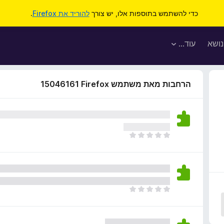
כדי להשתמש בתוספות אלו, יש צורך
להוריד את Firefox
.
נושא
עוד…
הרחבות מאת משתמש Firefox‏ 15046161
א
י
ן
ד
י
ר
א
ו
י
ג
ן
י
ד