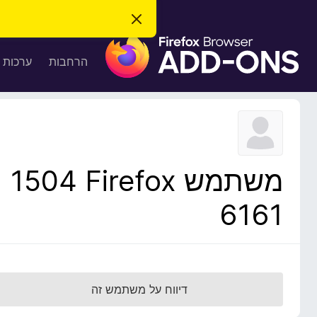
ס
ג
ת
י
ר
ו
הרחבות
ערכות 
ת
ס
ה
ו
פ
ד
ו
ע
ה
ת
ז
ל
ו
ד
משתמש Firefox‏ 1504
פ
ד
6161
פ
ן
F
i
r
דיווח על משתמש זה
e
f