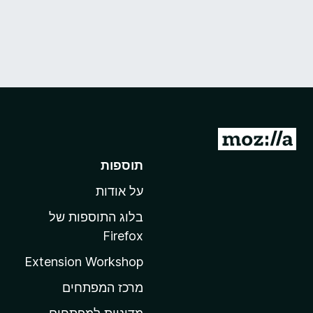
מ
ע
תוספות
ב
על אודות
ר
ל
בלוג התוספות של
ד
Firefox
ף
Extension Workshop
ה
ב
מרכז המפתחים
י