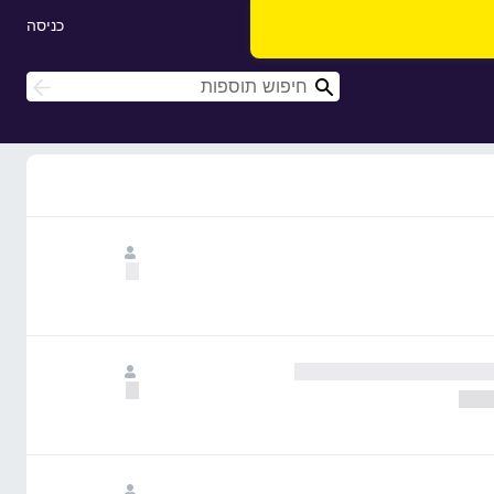
כניסה
ח
ח
י
י
פ
פ
ו
ו
ש
ש