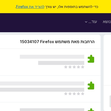
כדי להשתמש בתוספות אלו, יש צורך
להוריד את Firefox
.
נושא
עוד…
הרחבות מאת משתמש Firefox‏ 15034107
א
י
ן
ד
י
ר
א
ו
י
ג
ן
י
ד