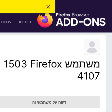
ס
ג
ת
י
ר
ו
הרחבות
ערכות 
ת
ס
ה
ו
פ
ד
ו
ע
ה
ת
ז
ל
ו
ד
משתמש Firefox‏ 1503
פ
ד
4107
פ
ן
F
i
r
דיווח על משתמש זה
e
f