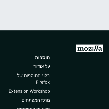
מ
ע
תוספות
ב
על אודות
ר
ל
בלוג התוספות של
ד
Firefox
ף
Extension Workshop
ה
ב
מרכז המפתחים
י