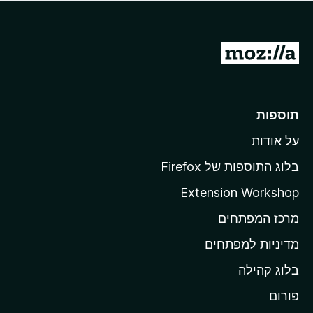
ד
ם
י
ע
ר
ד
ו
מ
י
ג
י
ע
י
ן
ב
ם
ע
ר
תוספות
ד
ל
י
על אודות
ד
י
ף
ן
בלוג התוספות של Firefox
ה
Extension Workshop
ב
מרכז המפתחים
י
ת
מדיניות למפתחים
ש
בלוג קהילה
ל
M
פורום