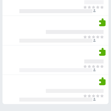
ע
ר
ד
א
ו
י
י
ג
י
ן
י
ן
ד
ם
י
ע
ר
ד
א
ו
י
י
ג
י
ן
י
ן
ד
ם
י
ע
ר
ד
א
ו
י
י
ג
י
ן
י
ן
ד
ם
י
ע
ר
ד
א
ו
י
י
ג
י
ן
י
ן