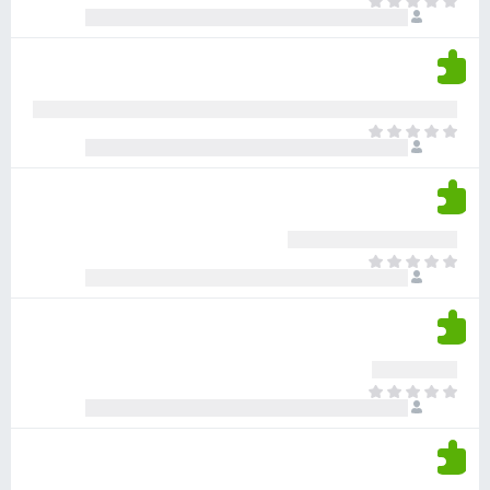
א
ו
י
י
ג
י
ן
י
ן
ד
ם
י
ע
ר
ד
א
ו
י
י
ג
י
ן
י
ן
ד
ם
י
ע
ר
ד
א
ו
י
י
ג
י
ן
י
ן
ד
ם
י
ע
ר
ד
א
ו
י
י
ג
י
ן
י
ן
ד
ם
י