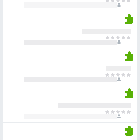
א
ו
י
י
ג
י
ן
י
ן
ד
ם
י
ע
ר
ד
א
ו
י
י
ג
י
ן
י
ן
ד
ם
י
ע
ר
ד
א
ו
י
י
ג
י
ן
י
ן
ד
ם
י
ע
ר
ד
א
ו
י
י
ג
י
ן
י
ן
ד
ם
י