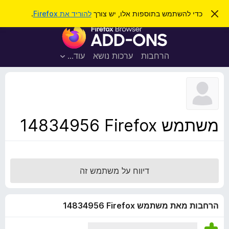
ח
כניסה
ס
כדי להשתמש בתוספות אלו, יש צורך
להוריד את Firefox
.
ג
י
ת
י
פ
ר
ו
ת
ו
ס
ה
הרחבות
ערכות נושא
עוד…
ש
ו
פ
ד
ו
ע
ה
ת
ז
ל
ו
ד
משתמש Firefox‏ 14834956
פ
ד
פ
ן
דיווח על משתמש זה
F
i
r
הרחבות מאת משתמש Firefox‏ 14834956
e
f