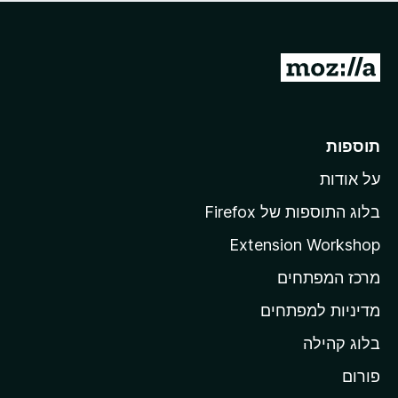
ד
ם
י
ע
ר
ד
ו
מ
י
ג
י
ע
י
ן
ב
ם
ע
ר
תוספות
ד
ל
י
על אודות
ד
י
ף
ן
בלוג התוספות של Firefox
ה
Extension Workshop
ב
מרכז המפתחים
י
ת
מדיניות למפתחים
ש
בלוג קהילה
ל
M
פורום