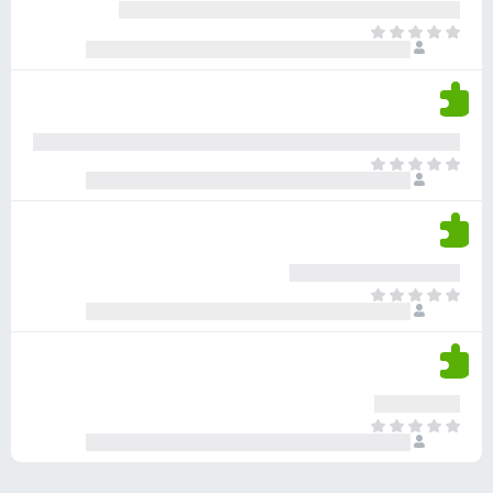
ע
ר
ד
א
ו
י
י
ג
י
ן
י
ן
ד
ם
י
ע
ר
ד
א
ו
י
י
ג
י
ן
י
ן
ד
ם
י
ע
ר
ד
א
ו
י
י
ג
י
ן
י
ן
ד
ם
י
ע
ר
ד
א
ו
י
י
ג
י
ן
י
ן