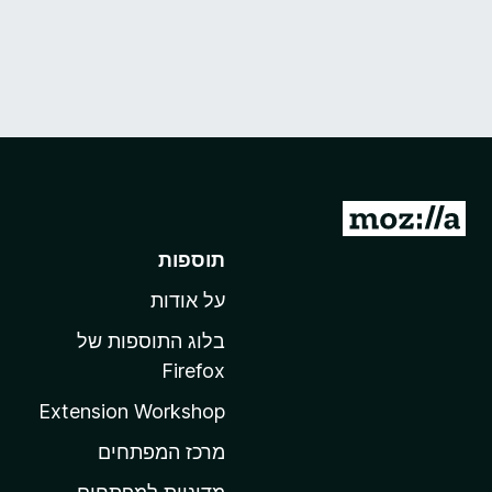
מ
ע
תוספות
ב
על אודות
ר
ל
בלוג התוספות של
ד
Firefox
ף
Extension Workshop
ה
ב
מרכז המפתחים
י