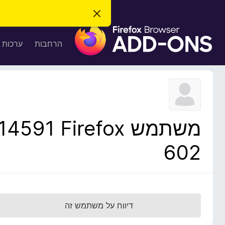
ס
ג
ת
י
ר
ו
הרחבות
ערכות 
ת
ס
ה
ו
פ
ד
ו
ע
ה
ת
ז
ל
ו
ד
משתמש Firefox‏ 14591
פ
ד
602
פ
ן
F
i
r
דיווח על משתמש זה
e
f