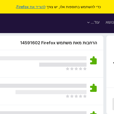
כדי להשתמש בתוספות אלו, יש צורך
להוריד את Firefox
.
נושא
עוד…
הרחבות מאת משתמש Firefox‏ 14591602
א
י
ן
ד
י
ר
א
ו
י
ג
ן
י
ד