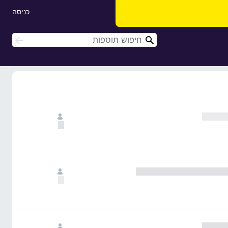
כניסה
ח
ח
י
י
פ
פ
ו
ו
ש
ש