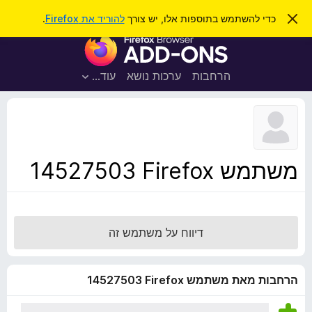
ח
כניסה
ס
כדי להשתמש בתוספות אלו, יש צורך
להוריד את Firefox
.
ג
י
ת
י
פ
ר
ו
ת
ו
ס
ה
הרחבות
ערכות נושא
עוד…
ש
ו
פ
ד
ו
ע
ה
ת
ז
ל
ו
ד
משתמש Firefox‏ 14527503
פ
ד
פ
ן
דיווח על משתמש זה
F
i
r
הרחבות מאת משתמש Firefox‏ 14527503
e
f