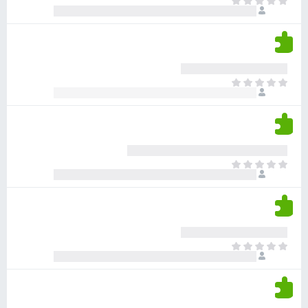
א
ו
י
י
ג
י
ן
י
ן
ד
ם
י
ע
ר
ד
א
ו
י
י
ג
י
ן
י
ן
ד
ם
י
ע
ר
ד
א
ו
י
י
ג
י
ן
י
ן
ד
ם
י
ע
ר
ד
א
ו
י
י
ג
י
ן
י
ן
ד
ם
י