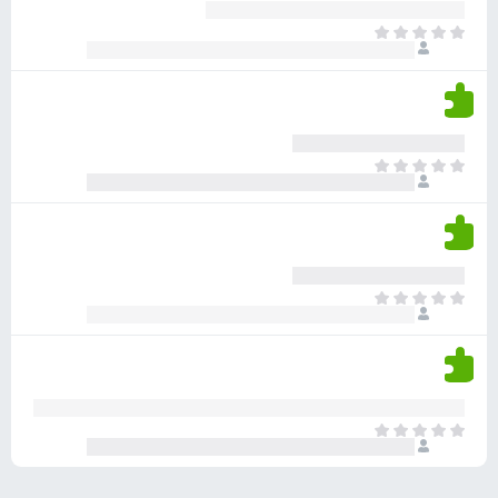
ע
ר
ד
א
ו
י
י
ג
י
ן
י
ן
ד
ם
י
ע
ר
ד
א
ו
י
י
ג
י
ן
י
ן
ד
ם
י
ע
ר
ד
א
ו
י
י
ג
י
ן
י
ן
ד
ם
י
ע
ר
ד
א
ו
י
י
ג
י
ן
י
ן