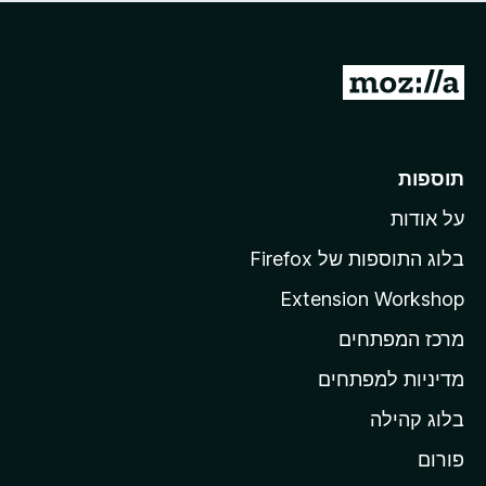
ד
ם
י
ע
ר
ד
ו
מ
י
ג
י
ע
י
ן
ב
ם
ע
ר
תוספות
ד
ל
י
על אודות
ד
י
ף
ן
בלוג התוספות של Firefox
ה
Extension Workshop
ב
מרכז המפתחים
י
ת
מדיניות למפתחים
ש
בלוג קהילה
ל
M
פורום