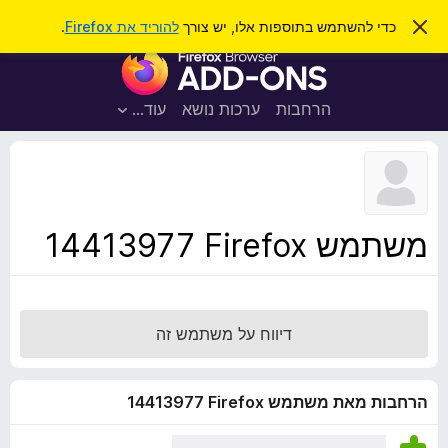
ח
כניסה
ס
כדי להשתמש בתוספות אלו, יש צורך
להוריד את Firefox
.
ג
י
ת
י
פ
ר
ו
ת
ו
ס
ה
הרחבות
ערכות נושא
עוד…
ש
ו
פ
ד
ו
ע
ה
ת
ז
ל
ו
ד
משתמש Firefox‏ 14413977
פ
ד
פ
ן
דיווח על משתמש זה
F
i
r
הרחבות מאת משתמש Firefox‏ 14413977
e
f