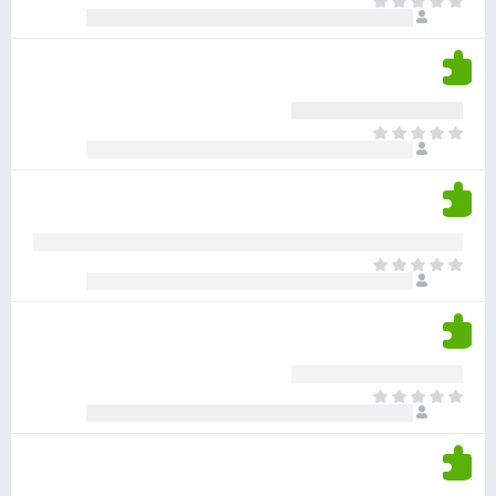
א
ו
י
י
ג
י
ן
י
ן
ד
ם
י
ע
ר
ד
א
ו
י
י
ג
י
ן
י
ן
ד
ם
י
ע
ר
ד
א
ו
י
י
ג
י
ן
י
ן
ד
ם
י
ע
ר
ד
א
ו
י
י
ג
י
ן
י
ן
ד
ם
י