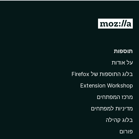
ד
ם
י
ע
ר
ד
ו
מ
י
ג
י
ע
י
ן
ב
ם
ע
ר
תוספות
ד
ל
י
על אודות
ד
י
ף
ן
בלוג התוספות של Firefox
ה
Extension Workshop
ב
מרכז המפתחים
י
ת
מדיניות למפתחים
ש
בלוג קהילה
ל
M
פורום