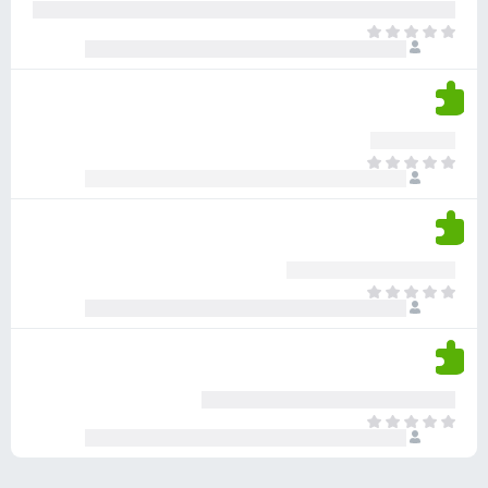
ע
ר
ד
א
ו
י
י
ג
י
ן
י
ן
ד
ם
י
ע
ר
ד
א
ו
י
י
ג
י
ן
י
ן
ד
ם
י
ע
ר
ד
א
ו
י
י
ג
י
ן
י
ן
ד
ם
י
ע
ר
ד
א
ו
י
י
ג
י
ן
י
ן