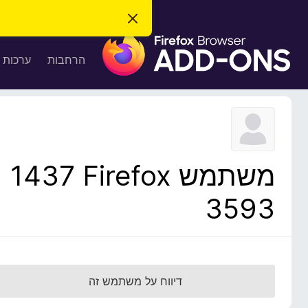
ס
ג
ת
י
ר
ו
הרחבות
ערכות 
ת
ס
ה
ו
פ
ד
ו
ע
ה
ת
ז
ל
ו
ד
משתמש Firefox‏ 1437
פ
ד
3593
פ
ן
F
i
r
דיווח על משתמש זה
e
f