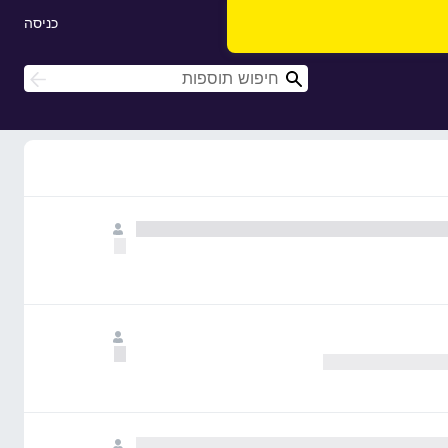
כניסה
ח
ח
י
י
פ
פ
ו
ו
ש
ש