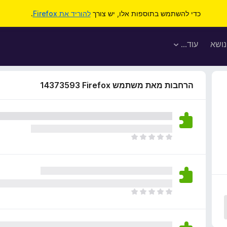
כדי להשתמש בתוספות אלו, יש צורך
להוריד את Firefox
.
נושא
עוד…
הרחבות מאת משתמש Firefox‏ 14373593
א
י
ן
ד
י
ר
א
ו
י
ג
ן
י
ד