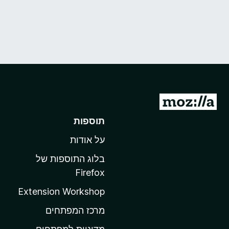
מ
ע
תוספות
ב
על אודות
ר
ל
בלוג התוספות של
ד
Firefox
ף
Extension Workshop
ה
ב
מרכז המפתחים
י